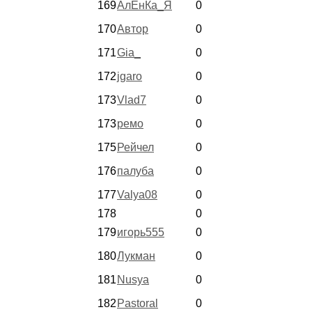
169
АлЁнКа_Я
0
170
Автор
0
171
Gia_
0
172
jgaro
0
173
Vlad7
0
173
ремо
0
175
Рейчел
0
176
палуба
0
177
Valya08
0
178
0
179
игорь555
0
180
Лукман
0
181
Nusya
0
182
Pastoral
0