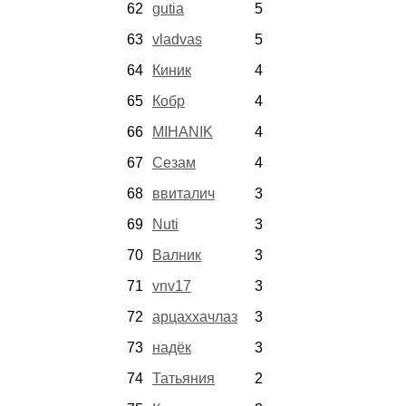
62
gutia
5
63
vladvas
5
64
Киник
4
65
Кобр
4
66
MIHANIK
4
67
Сезам
4
68
ввиталич
3
69
Nuti
3
70
Валник
3
71
vnv17
3
72
арцаххачлаз
3
73
надёк
3
74
Татьяния
2