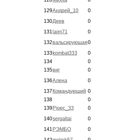
129
Андрей_10
0
130
Деев
0
131
laim71
0
132
вальсирующая
0
133
kombat333
0
134
0
135
виг
0
136
Алена
0
137
Командующий
0
138
0
139
Pipec_33
0
140
sergaltai
0
141
РЭМБО
0
142
melnik57
0