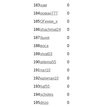
183
хам
0
184
роман777
0
185
ОГенри_х
0
186
shachmat24
0
187
быня
0
188
воса
0
189
vivat03
0
190
artema55
0
191
пат10
0
192
капитан10
0
193
hal55
0
194
scholes
0
195
drizo
0