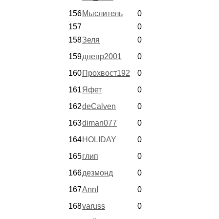
156
Мыслитель
0
157
0
158
Зеля
0
159
днепр2001
0
160
Прохвост192
0
161
Яфет
0
162
deCalven
0
163
diman077
0
164
HOLIDAY
0
165
глип
0
166
дезмонд
0
167
AnnI
0
168
varuss
0