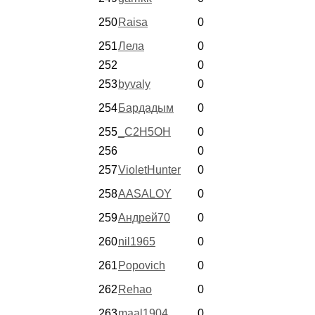
250
Raisa
0
251
Лела
0
252
0
253
byvaly
0
254
Бардадым
0
255
_C2H5OH
0
256
0
257
VioletHunter
0
258
AASALOY
0
259
Андрей70
0
260
nil1965
0
261
Popovich
0
262
Rehao
0
263
maal1904
0