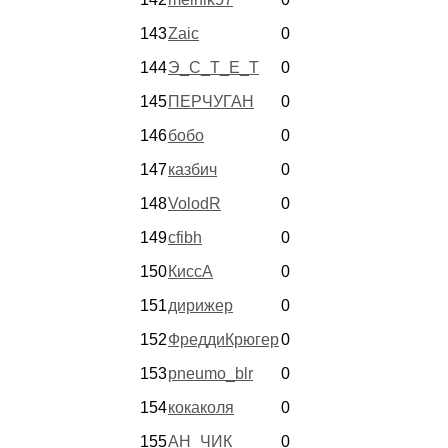
143
Zaic
0
144
Э_С_Т_Е_Т
0
145
ПЕРЧУГАН
0
146
бобо
0
147
казбич
0
148
VolodR
0
149
cfibh
0
150
КиссА
0
151
дирижер
0
152
ФреддиКрюгер
0
153
pneumo_blr
0
154
кокаколя
0
155
АН_ЧИК
0