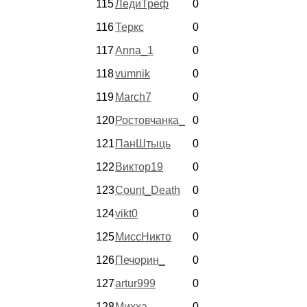
115
ЛедиТреф
0
116
Теркс
0
117
Anna_1
0
118
vumnik
0
119
March7
0
120
Ростовчанка_
0
121
ПанШтыць
0
122
Виктор19
0
123
Count_Death
0
124
vikt0
0
125
МиссНикто
0
126
Печорин_
0
127
artur999
0
128
Михха
0