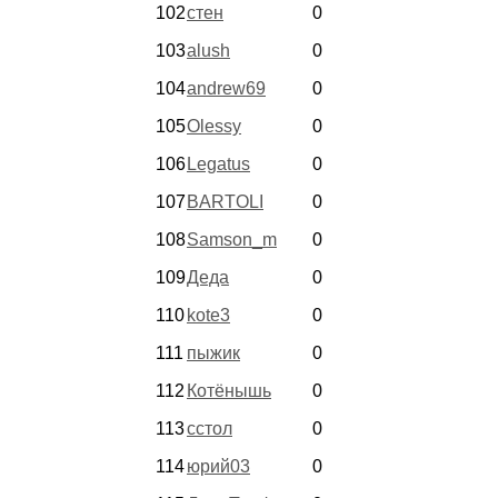
102
стен
0
103
alush
0
104
andrew69
0
105
Olessy
0
106
Legatus
0
107
BARTOLI
0
108
Samson_m
0
109
Деда
0
110
kote3
0
111
пыжик
0
112
Котёнышь
0
113
сстол
0
114
юрий03
0