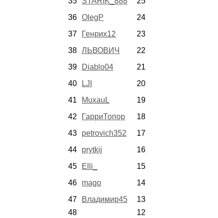
35
STARIK_888
25
36
OlegP
24
37
Генрих12
23
38
ЛЬВОВИЧ
22
39
Diablo04
21
40
LJI
20
41
MuxauL
19
42
ГарриТопор
18
43
petrovich352
17
44
prytkij
16
45
Elli_
15
46
mago
14
47
Владимир45
13
48
12