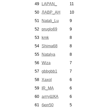
49
LAPAN_
11
50
ЛАВР_АН
10
51
Natali_Lu
9
52
pruglo69
9
53
kmk
8
54
Shima68
8
55
Natalya
8
56
Wiza
7
57
gbbgbb1
7
58
Xaxol
6
59
IR_MA
6
60
алтуШКА
6
61
бюп50
5