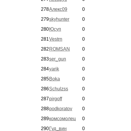
278
Алекс09
0
279
skyhunter
0
280
Юсуп
0
281
Vestrn
0
282
ROMSAN
0
283
ser_gun
0
284
yarik
0
285
Boka
0
286
Schulzss
0
287
pirgoff
0
288
podkoratov
0
289
комсомолец
0
290
Гуд_вин
0