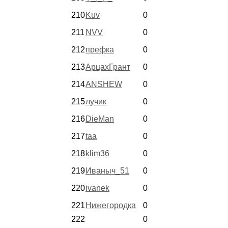
210
Kuv
0
211
NVV
0
212
префка
0
213
АрцахГрант
0
214
ANSHEW
0
215
лучик
0
216
DieMan
0
217
taa
0
218
klim36
0
219
Иваныч_51
0
220
ivanek
0
221
Нижегородка
0
222
0