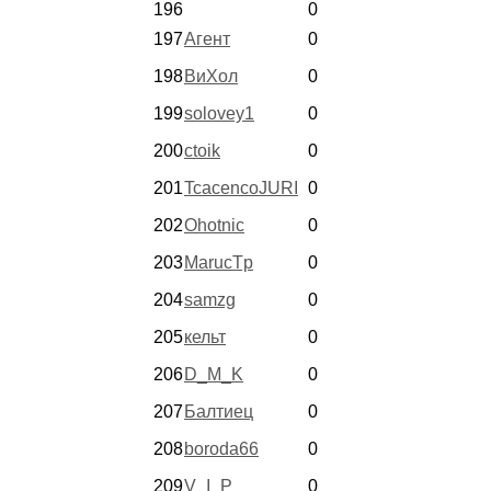
196
0
197
Агент
0
198
ВиХол
0
199
solovey1
0
200
ctoik
0
201
TcacencoJURI
0
202
Ohotnic
0
203
MarucTp
0
204
samzg
0
205
кельт
0
206
D_M_K
0
207
Балтиец
0
208
boroda66
0
209
V_I_P_
0