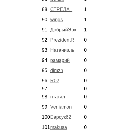
88
СТРЕЛА_
1
90
wings
1
91
ДобрыйЭэх
1
92
PrezidentR
0
93
Натаниэль
0
94
рамарий
0
95
dimzh
0
96
R02
0
97
0
98
нтагил
0
99
Veniamon
0
100
Барсук62
0
101
makusa
0