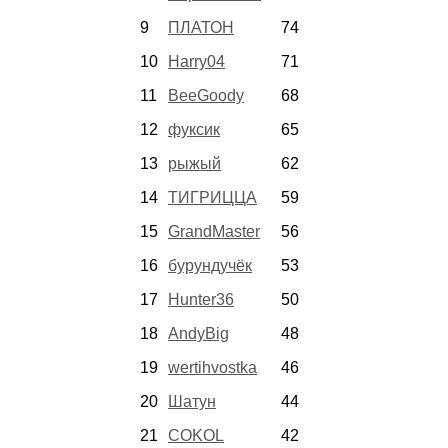
9
ПЛАТОН
74
10
Harry04
71
11
BeeGoody
68
12
фуксик
65
13
рыжый
62
14
ТИГРИЦЦА
59
15
GrandMaster
56
16
бурундучёк
53
17
Hunter36
50
18
AndyBig
48
19
wertihvostka
46
20
Шатун
44
21
COKOL
42