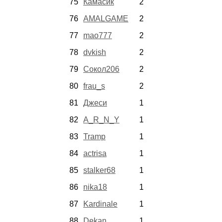
75
Камасик
2
76
AMALGAME
2
77
mao777
2
78
dvkish
2
79
Сокол206
2
80
frau_s
2
81
Джеси
1
82
A_R_N_Y
1
83
Tramp
1
84
actrisa
1
85
stalker68
1
86
nika18
1
87
Kardinale
1
88
Dekan
1