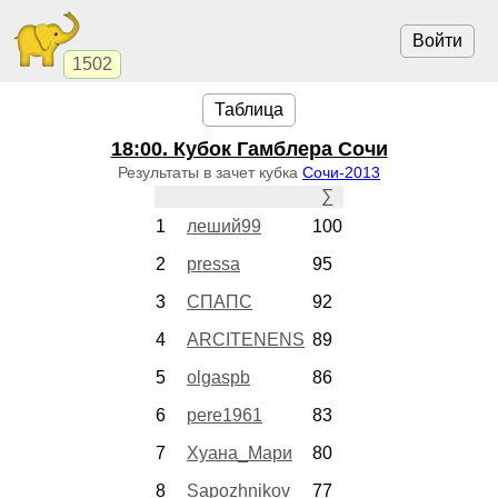
Войти
1502
Таблица
18:00
. Кубок Гамблера Сочи
Результаты в зачет кубка
Сочи-2013
∑
1
леший99
100
2
pressa
95
3
СПАПС
92
4
ARCITENENS
89
5
olgaspb
86
6
pere1961
83
7
Хуана_Мари
80
8
Sapozhnikov
77