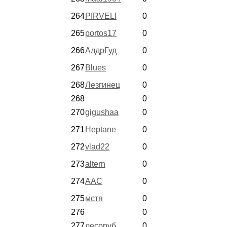
264
PIRVELI
0
265
portos17
0
266
АлдрГуд
0
267
Blues
0
268
Лезгинец
0
268
0
270
gigushaa
0
271
Heptane
0
272
vlad22
0
273
altern
0
274
ААС
0
275
мстя
0
276
0
277
лесоруб
0