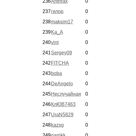
236
Anthrax
0
237
гелор
0
238
maksim17
0
239
Ka_A
0
240
vint
0
241
Sergey09
0
242
FITCHA
0
243
boba
0
244
DeAngelo
0
245
Неслучайная
0
246
КлЮВ7463
0
247
UraN5829
0
248
kazsg
0
249
garrikk
0