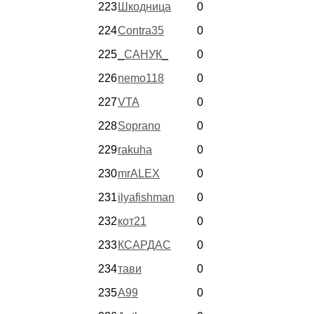
223
Шкодница
0
224
Contra35
0
225
_САНУК_
0
226
nemo118
0
227
VTA
0
228
Soprano
0
229
rakuha
0
230
mrALEX
0
231
ilyafishman
0
232
кот21
0
233
КСАРДАС
0
234
тави
0
235
А99
0