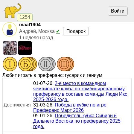
Войти
1254
maal1904
Подарок
Андрей, Москва
✔
1 неделя назад
Любит играть в преферанс: гусарик и гениум
01-07-26:
2-е место в командном
чемпионате клуба по комбинированному
преферансу в составе команды Люди Икс
2025-2026 года.
Достижения
31-03-26:
Победа в кубке по игре
Преферанс Март 2026
05-01-26:
Победитель кубка Сибири и
Дальнего Востока по преферансу 2025
года.