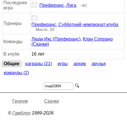
Последняя
Преферанс, Лига
-42:
игра
Турниры
Преферанс, Субботний чемпионат клуба
Место: 33
Люди Икс (Преферанс)
,
Клан Сопрано
Команды
(Скачки)
В клубе
16 лет
Общие
награды (21)
игры
архив
друзья
команды (2)
🔍
Гениум
Скачки
©
Гамблер
1999-2026