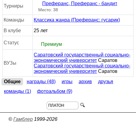
Преферанс, Преферанс - бандит
Турниры
Место: 38
Команды
Классика жанра (Преферанс: гусарик)
В клубе
25 лет
Статус
Премиум
Саратовский государственный социально-
экономический университет
Саратов
ВУЗы
Саратовский государственный социально-
экономический университет
Саратов
Общие
награды (48)
игры
архив
друзья
команды (1)
фотоальбом (9)
🔍
©
Гамблер
1999-2026