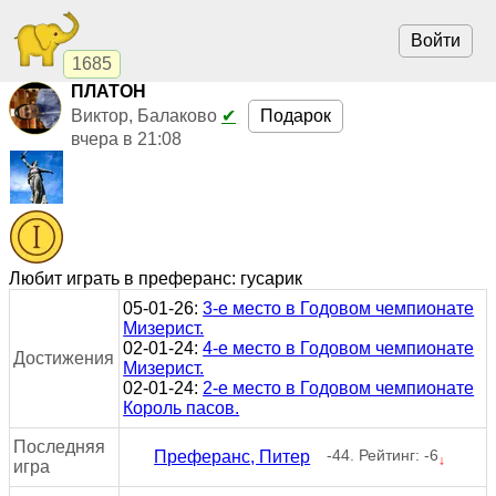
Войти
1685
ПЛАТОН
Подарок
Виктор, Балаково
✔
вчера в 21:08
Любит играть в преферанс: гусарик
05-01-26:
3-е место в Годовом чемпионате
Мизерист.
02-01-24:
4-е место в Годовом чемпионате
Достижения
Мизерист.
02-01-24:
2-е место в Годовом чемпионате
Король пасов.
Последняя
-44. Рейтинг: -6
Преферанс, Питер
↓
игра