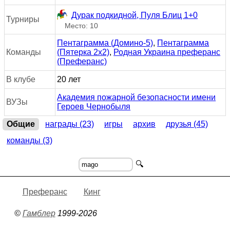
Дурак подкидной, Пуля Блиц 1+0
Турниры
Место: 10
Пентаграмма (Домино-5)
,
Пентаграмма
Команды
(Пятерка 2x2)
,
Родная Украина преферанс
(Преферанс)
В клубе
20 лет
Академия пожарной безопасности имени
ВУЗы
Героев Чернобыля
Общие
награды (23)
игры
архив
друзья (45)
команды (3)
🔍
Преферанс
Кинг
©
Гамблер
1999-2026