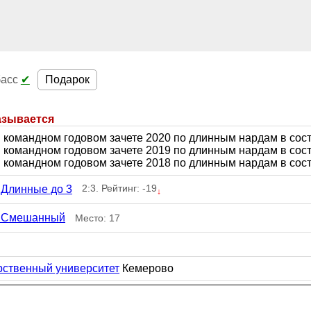
Подарок
басс
✔
азывается
 в командном годовом зачете 2020 по длинным нардам в со
 в командном годовом зачете 2019 по длинным нардам в со
 в командном годовом зачете 2018 по длинным нардам в со
2:3. Рейтинг: -19
 Длинные до 3
↓
, Смешанный
Место: 17
рственный университет
Кемерово