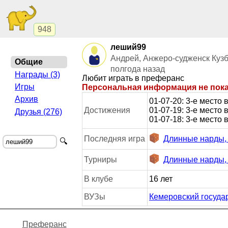
948
леший99
Андрей, Анжеро-судженск Куз
Общие
полгода назад
Награды (3)
Любит играть в преферанс
Игры
Персональная информация не пок
Архив
01-07-20: 3-е место
Достижения
01-07-19: 3-е место
Друзья (276)
01-07-18: 3-е место
Последняя игра
Длинные нарды,
🔍
Турниры
Длинные нарды
В клубе
16 лет
ВУЗы
Кемеровский госуда
Преферанс