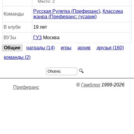
Место: 2
Русская Рулетка (Преферанс)
,
Классика
Команды
жанра (Преферанс: гусарик)
В клубе
19 лет
ВУЗы
ГУЗ
Москва
Общие
награды (14)
игры
архив
друзья (160)
команды (2)
🔍
©
Гамблер
1999-2026
Преферанс