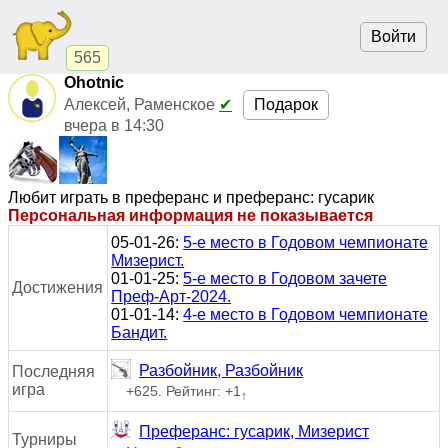
Войти
565
Ohotnic
Подарок
Алексей, Раменское
✔
вчера в 14:30
Любит играть в преферанс и преферанс: гусарик
Персональная информация не показывается
05-01-26:
5-е место в Годовом чемпионате
Мизерист.
01-01-25:
5-е место в Годовом зачете
Достижения
Преф-Арт-2024.
01-01-14:
4-е место в Годовом чемпионате
Бандит.
Разбойник, Разбойник
Последняя
игра
+625. Рейтинг: +1
↑
Преферанс: гусарик, Мизерист
Турниры