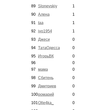
89
Slonevskiy
1
90
Алена
1
91
taa
1
92
ivo1954
1
93
Джеси
0
94
ТатаОдесса
0
95
ИгорьВК
0
96
0
97
мама
0
98
Сбитень
0
99
Дмитриев
0
100
ромарий
0
101
Olle4ka_
0