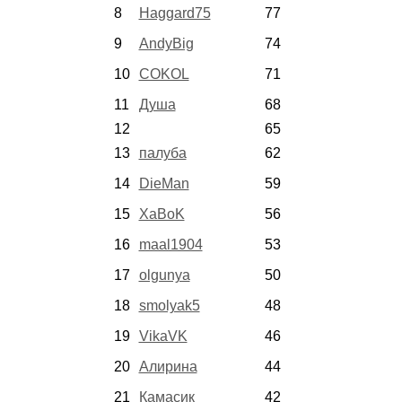
8
Haggard75
77
9
AndyBig
74
10
COKOL
71
11
Душа
68
12
65
13
палуба
62
14
DieMan
59
15
XaBoK
56
16
maal1904
53
17
olgunya
50
18
smolyak5
48
19
VikaVK
46
20
Алирина
44
21
Камасик
42