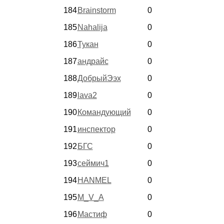
184
Brainstorm
0
185
Nahalija
0
186
Тукан
0
187
андрайс
0
188
ДобрыйЭэх
0
189
lava2
0
190
Командующий
0
191
инспектор
0
192
БГС
0
193
сеймич1
0
194
HANMEL
0
195
M_V_A
0
196
Мастиф
0