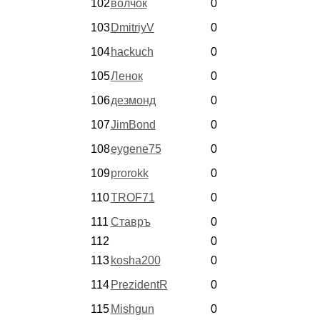
102
волчок
0
103
DmitriyV
0
104
hackuch
0
105
Ленок
0
106
дезмонд
0
107
JimBond
0
108
eygene75
0
109
prorokk
0
110
TROF71
0
111
Ставръ
0
112
0
113
kosha200
0
114
PrezidentR
0
115
Mishgun
0