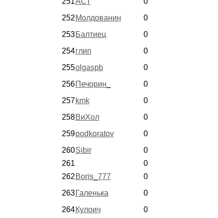
251
АСТ
0
252
Молдованин
0
253
Балтиец
0
254
глип
0
255
olgaspb
0
256
Печорин_
0
257
kmk
0
258
ВиХол
0
259
podkoratov
0
260
Sibir
0
261
0
262
Boris_777
0
263
Галенька
0
264
Кулоич
0