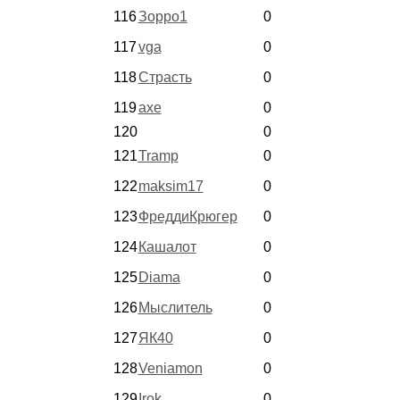
116
Зорро1
0
117
vga
0
118
Страсть
0
119
axe
0
120
0
121
Tramp
0
122
maksim17
0
123
ФреддиКрюгер
0
124
Кашалот
0
125
Diama
0
126
Мыслитель
0
127
ЯК40
0
128
Veniamon
0
129
Irok
0