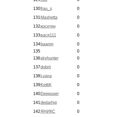
130
frau_s
0
131
Mashetta
0
132
коснтян
0
133
вася111
0
134
baaron
0
135
0
136
skyhunter
0
137
dobrii
0
138
Lyana
0
139
KettiK
0
140
Deepuser
0
141
dedarhip
0
142
ЯНИКС
0