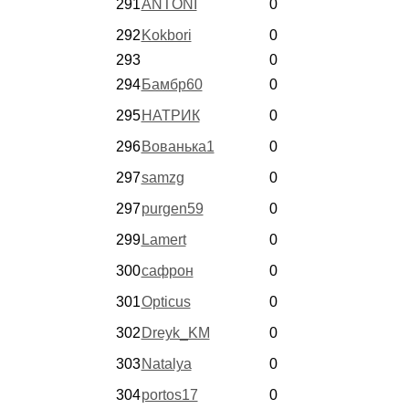
291
ANTONI
0
292
Kokbori
0
293
0
294
Бамбр60
0
295
НАТРИК
0
296
Вованька1
0
297
samzg
0
297
purgen59
0
299
Lamert
0
300
сафрон
0
301
Opticus
0
302
Dreyk_KM
0
303
Natalya
0
304
portos17
0