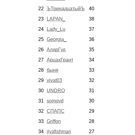
22
ЪТринадцатыйЪ
40
23
LAPAN_
38
24
Lady_Lu
37
25
Georgia_
36
26
АлдрГуд
35
27
АрцахГрант
34
28
быня
33
29
vivat03
32
30
UNDRO
31
31
somovd
30
32
СПАПС
29
33
Griffon
28
34
ilyafishman
27