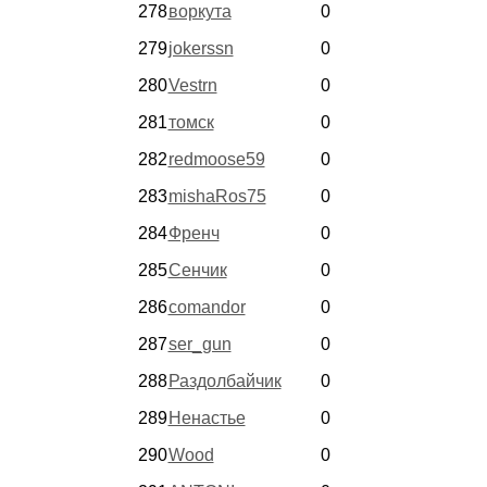
278
воркута
0
279
jokerssn
0
280
Vestrn
0
281
томск
0
282
redmoose59
0
283
mishaRos75
0
284
Френч
0
285
Сенчик
0
286
comandor
0
287
ser_gun
0
288
Раздолбайчик
0
289
Ненастье
0
290
Wood
0