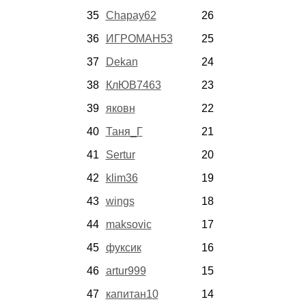
35
Chapay62
26
36
ИГРОМАН53
25
37
Dekan
24
38
КлЮВ7463
23
39
яковн
22
40
Таня_Г
21
41
Sertur
20
42
klim36
19
43
wings
18
44
maksovic
17
45
фуксик
16
46
artur999
15
47
капитан10
14