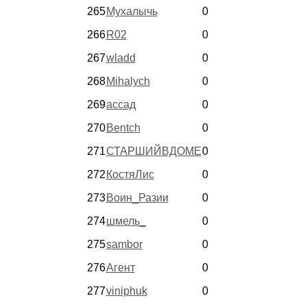
265
Мухалычь
0
266
R02
0
267
wladd
0
268
Mihalych
0
269
ассад
0
270
Bentch
0
271
СТАРШИЙВДОМЕ
0
272
КостяЛис
0
273
Воин_Разии
0
274
шмель_
0
275
sambor
0
276
Агент
0
277
viniphuk
0