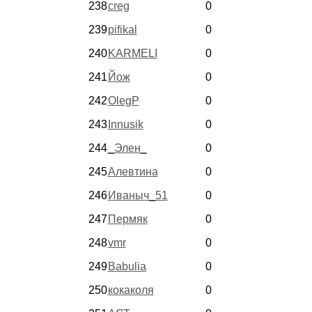
238
creg
0
239
pifikal
0
240
KARMELI
0
241
Йож
0
242
OlegP
0
243
Innusik
0
244
_Элен_
0
245
Алевтина
0
246
Иваныч_51
0
247
Пермяк
0
248
vmr
0
249
Babulia
0
250
кокаколя
0