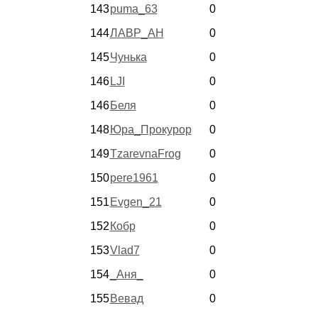
143
puma_63
0
144
ЛАВР_АН
0
145
Чунька
0
146
LJI
0
146
Беля
0
148
Юра_Прокурор
0
149
TzarevnaFrog
0
150
pere1961
0
151
Evgen_21
0
152
Кобр
0
153
Vlad7
0
154
_Аня_
0
155
Вевад
0