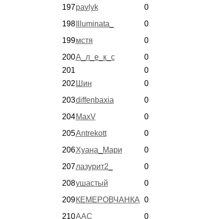
197
pavlyk
0
198
Illuminata_
0
199
мстя
0
200
А_л_е_к_с
0
201
0
202
Шин
0
203
diffenbaxia
0
204
MaxV
0
205
Antrekott
0
206
Хуана_Мари
0
207
лазурит2_
0
208
ушастый
0
209
КЕМЕРОВЧАНКА
0
210
ААС
0