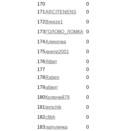
170
0
171
ARCITENENS
0
172
Breeze1
0
173
ГОЛОВО_ЛОМКА
0
174
Алиночка
0
175
днепр2001
0
176
Яфет
0
177
0
178
Raben
0
179
абвит
0
180
Колючий79
0
181
temchik
0
182
cfibh
0
183
лапулечка
0