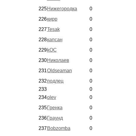
225
Нижегородка
0
226
кирр
0
227
Tesak
0
228
капсан
0
229
kOC
0
230
Николаев
0
231
Oldseaman
0
232
подлец
0
233
0
234
olev
0
235
Гренка
0
236
Граунд
0
237
Bobzomba
0