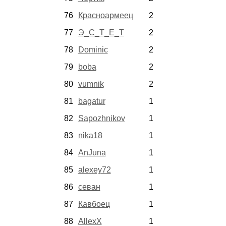
76
Красноармеец
2
77
Э_С_Т_Е_Т
2
78
Dominic
2
79
boba
2
80
vumnik
2
81
bagatur
1
82
Sapozhnikov
1
83
nika18
1
84
AnJuna
1
85
alexey72
1
86
севан
1
87
Кавбоец
1
88
AllexX
1