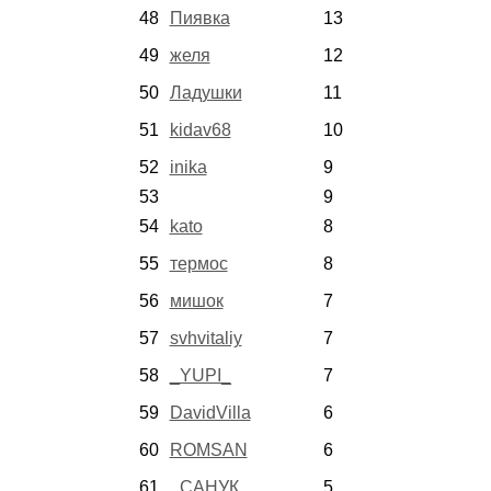
48
Пиявка
13
49
желя
12
50
Ладушки
11
51
kidav68
10
52
inika
9
53
9
54
kato
8
55
термос
8
56
мишок
7
57
svhvitaliy
7
58
_YUPI_
7
59
DavidVilla
6
60
ROMSAN
6
61
_САНУК_
5