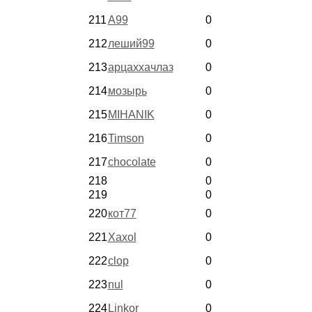
211
А99
0
212
леший99
0
213
арцаххачлаз
0
214
мозырь
0
215
MIHANIK
0
216
Timson
0
217
chocolate
0
218
0
219
0
220
кот77
0
221
Xaxol
0
222
clop
0
223
nul
0
224
Linkor
0