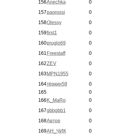
156
Anechka
0
157
paorossi
0
158
Olessy
0
159
first1
0
160
pruglo69
0
161
Freestaff
0
162
ZEV
0
163
MPN1955
0
164
тёркин58
0
165
0
166
K_MaRo
0
167
gbbgbb1
0
168
Автор
0
169
АН_ЧИК
0