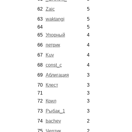
62
Zaic
5
63
waktangi
5
64
5
65
Упорный
4
66
петрик
4
67
Kuv
4
68
const_c
4
69
Аблигация
3
70
Клест
3
71
3
72
Крил
3
73
Рыбак_1
3
74
bachev
2
75
Чертик
2