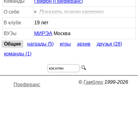
Команды
Грифон (Преферанс)
О себе
Показать личную карточку
В клубе
19 лет
ВУЗы
МИРЭА
Москва
Общие
награды (5)
игры
архив
друзья (28)
команды (1)
🔍
©
Гамблер
1999-2026
Преферанс