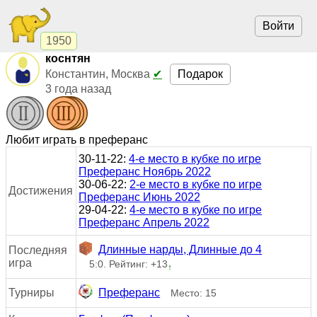
Войти
1950
коснтян
Подарок
Константин, Москва
✔
3 года назад
Любит играть в преферанс
30-11-22:
4-е место в кубке по игре
Преферанс Ноябрь 2022
30-06-22:
2-е место в кубке по игре
Достижения
Преферанс Июнь 2022
29-04-22:
4-е место в кубке по игре
Преферанс Апрель 2022
Длинные нарды, Длинные до 4
Последняя
игра
5:0. Рейтинг: +13
↑
Турниры
Преферанс
Место: 15