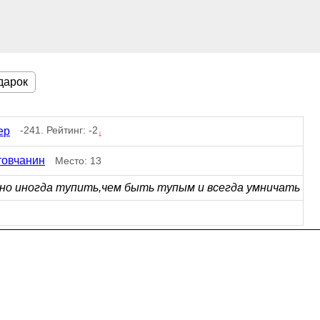
дарок
-241. Рейтинг: -2
ер
↓
товчанин
Место: 13
но иногда тупить,чем быть тупым и всегда умничать