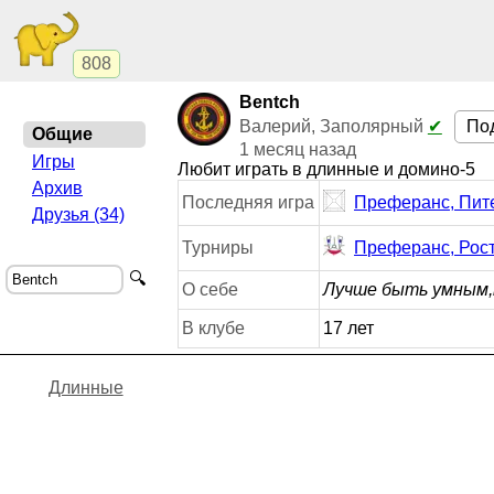
808
Bentch
По
Валерий, Заполярный
✔
Общие
1 месяц назад
Игры
Любит играть в длинные и домино-5
Архив
Последняя игра
Преферанс, Пит
Друзья (34)
Турниры
Преферанс, Рос
🔍
О себе
Лучше быть умным,
В клубе
17 лет
Длинные