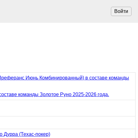
Войти
 (Преферанс Июнь Комбинированный) в составе команды
оставе команды Золотое Руно 2025-2026 года.
о Дурра (Техас-покер)