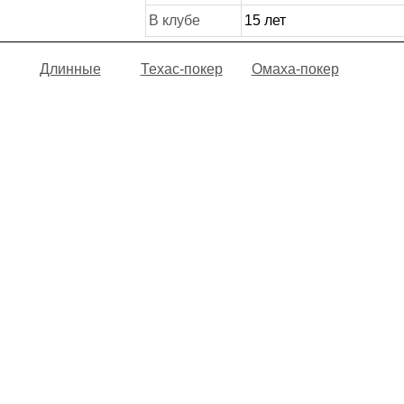
В клубе
15 лет
Длинные
Техас-покер
Омаха-покер