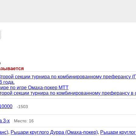
р
азывается
 Второй секции турнира по комбинированному преферансу
 года.
нире по игре Омаха-покер МТТ
торой секции турнира по комбинированному преферансу в с
10000
-1503
 3-х
Место: 16
анс)
,
Рыцари круглого Дурра (Омаха-покер)
,
Рыцари круглог