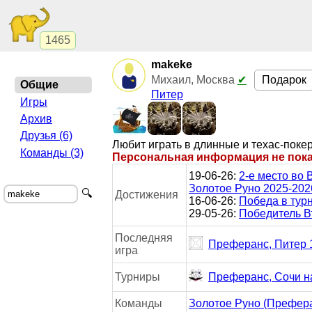
1465
makeke
Подарок
Михаил, Москва
✔
Общие
Питер
Игры
Архив
Друзья (6)
Любит играть в длинные и техас-поке
Команды (3)
Персональная информация не пок
19-06-26:
2-е место во
Золотое Руно 2025-2026
🔍
Достижения
16-06-26:
Победа в тур
29-05-26:
Победитель В
Последняя
Преферанс, Питер 
игра
Турниры
Преферанс, Сочи на
Команды
Золотое Руно (Префер