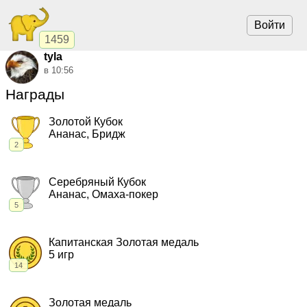
Войти
1459
tyla
в 10:56
Награды
Золотой Кубок
Ананас, Бридж
2
2020, Ананас.
"Шёлковый Путь Ананас"
,
чемпионат
2017, Бридж.
"Балтика"
,
чемпионат
Серебряный Кубок
Ананас, Омаха-покер
5
2019, Ананас.
"Шёлковый Путь Ананас"
,
чемпионат
2018, Омаха-покер.
"Метро"
,
чемпионат
Капитанская Золотая медаль
2017, Ананас.
"Шёлковый Путь Ананас"
,
чемпионат
5 игр
2016, Омаха-покер.
"Метро"
,
чемпионат
14
2014, Омаха-покер.
"Метро"
,
чемпионат
2024, Омаха-покер хай-лоу.
"СпринтХ"
,
командный кубок
2023, Омаха-покер хай-лоу.
"СпринтХ"
,
командный кубок
Золотая медаль