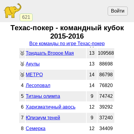
Войти
621
Техас-покер - командный кубок
2015-2016
Все команды по игре Техас-покер
🥇
Тридцать Второе Мая
13
109568
🥈
Акулы
13
88698
🥉
МЕТРО
14
86798
4
Лесоповал
14
76820
5
Титаны олимпа
9
74742
6
Харизматичный авось
12
39292
7
Юлизиум теней
9
37240
8
Семерка
12
34409