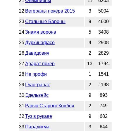
21
Олимпийцы
11
6203
22
Ветераны покера 2015
3
5004
23
Стальные Бароны
9
4600
24
Знамя ворона
5
3408
25
Дуркинафасо
4
2908
26
Давидович
2
2829
27
Арарат покер
13
1794
28
Не профи
1
1541
29
Глаогранас
2
1198
30
Эдельвейс
9
893
31
Ранчо Старого Ковбоя
2
749
32
Туз в рукаве
9
682
33
Парадигма
3
644