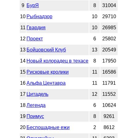
9
БурЯ
8
31004
10
Рыбнадзор
10
29710
11
Гвардия
10
26985
12
Проект
6
25802
13
Бойцовский Клуб
13
20549
14
Новый колорадец в техасе
8
17950
15
Рисковые кролики
11
16586
16
Альфа Центавра
11
11791
17
Цитадель
12
11552
18
Легенда
6
10624
19
Примус
8
9261
20
Беспощадные ежи
2
8612