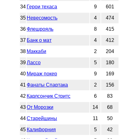
34
Герои техаса
9
601
35
Невесомость
4
474
36
Флешрояль
8
415
37
Банк о мат
4
412
38
Маккаби
2
204
39
Лассо
5
180
40
Мираж покер
9
169
41
Фанаты Спартака
2
156
42
Карлсончик Стритс
6
83
43
От Морозки
14
68
44
Старейшины
11
50
45
Калифорния
5
42