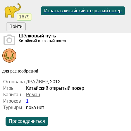
Играть в китайский открытый покер
1679
Войти
Шёлковый путь
Китайский открытый покер
для разнообразия!
Основана
ДРАЙВЕР
,
2012
Игры
Китайский открытый покер
Капитан
Роман
Игроков
1
Турниры
пока нет
Присоединиться