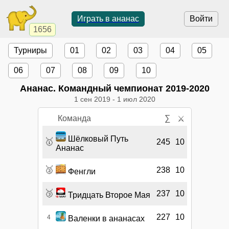
Играть в ананас
Войти
1656
Турниры
01
02
03
04
05
06
07
08
09
10
Ананас. Командный чемпионат 2019-2020
1 сен 2019
-
1 июл 2020
Команда
∑
⚔
Шёлковый Путь
🥇
245
10
Ананас
🥈
238
10
Фенгли
🥉
237
10
Тридцать Второе Мая
227
10
4
Валенки в ананасах