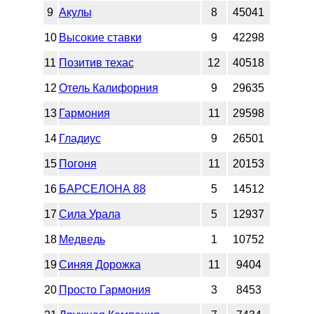
9
Акулы
8
45041
10
Высокие ставки
9
42298
11
Позитив техас
12
40518
12
Отель Калифорния
9
29635
13
Гармония
11
29598
14
Гладиус
9
26501
15
Погоня
11
20153
16
БАРСЕЛОНА 88
5
14512
17
Сила Урала
5
12937
18
Медведь
1
10752
19
Синяя Дорожка
11
9404
20
Просто Гармония
3
8453