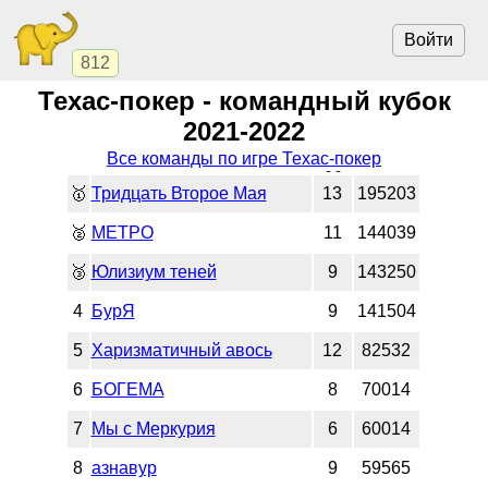
Войти
812
Техас-покер - командный кубок
2021-2022
Все команды по игре Техас-покер
🥇
Тридцать Второе Мая
13
195203
🥈
МЕТРО
11
144039
🥉
Юлизиум теней
9
143250
4
БурЯ
9
141504
5
Харизматичный авось
12
82532
6
БОГЕМА
8
70014
7
Мы с Меркурия
6
60014
8
азнавур
9
59565