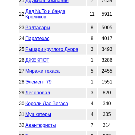
21
Дружная Компания
7
7434
Дед NuTo и банда
22
11
5911
Кроликов
23
Валтасары
8
5005
24
Паратехас
8
4017
25
Рыцари круглого Дурра
3
3493
26
ДЖЕКПОТ
1
3286
27
Миражи техаса
5
2455
28
Элемент 79
1
1551
29
Лесоповал
3
820
30
Короли Лас Вегаса
4
340
31
Мушкетеры
4
335
32
Авантюристы
7
314