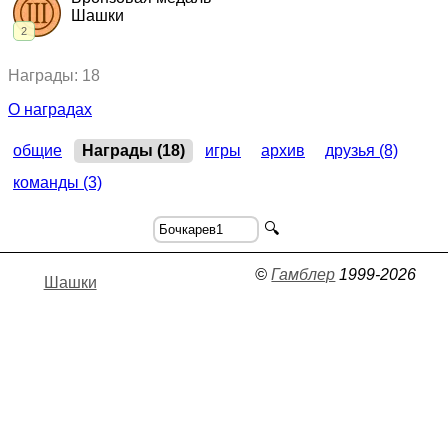
Шашки
2
2025, Шашки.
"Много серого вещества"
,
командный кубок
Награды: 18
2024, Шашки.
"Пролетариат"
,
командный кубок
О наградах
общие
Награды (18)
игры
архив
друзья (8)
команды (3)
🔍
©
Гамблер
1999-2026
Шашки