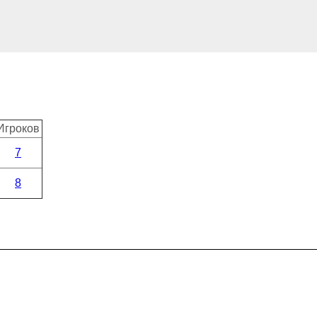
Игроков
7
8