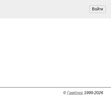
Войти
©
Гамблер
1999-2026