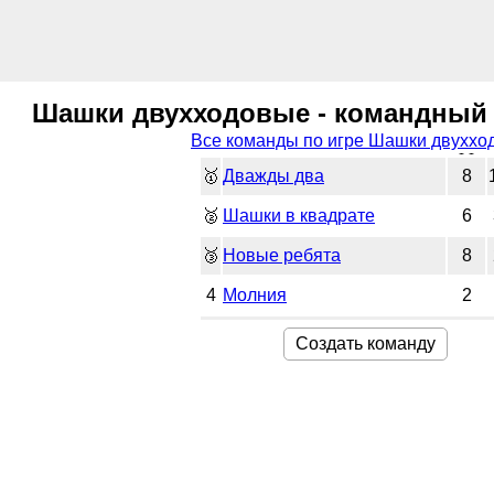
Шашки двухходовые - командный к
Все команды по игре Шашки двуххо
🥇
Дважды два
8
🥈
Шашки в квадрате
6
🥉
Новые ребята
8
4
Молния
2
Создать команду