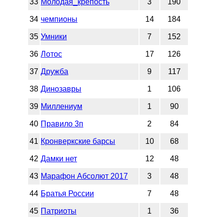
33
Молодая_крепость
3
190
34
чемпионы
14
184
35
Умники
7
152
36
Лотос
17
126
37
Дружба
9
117
38
Динозавры
1
106
39
Миллениум
1
90
40
Правило 3п
2
84
41
Кронверкские барсы
10
68
42
Дамки нет
12
48
43
Марафон Абсолют 2017
3
48
44
Братья России
7
48
45
Патриоты
1
36