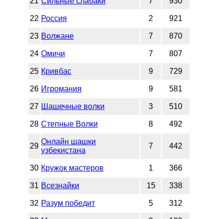
21
Сильные слабаки
7
930
22
Россия
2
921
23
Волжане
7
870
24
Омичи
7
807
25
Кривбас
9
729
26
Игромания
9
581
27
Шашечные волки
3
510
28
Степные Волки
8
492
Онлайн шашки
29
7
442
узбекистана
30
Кружок мастеров
1
366
31
Всезнайки
15
338
32
Разум победит
5
312