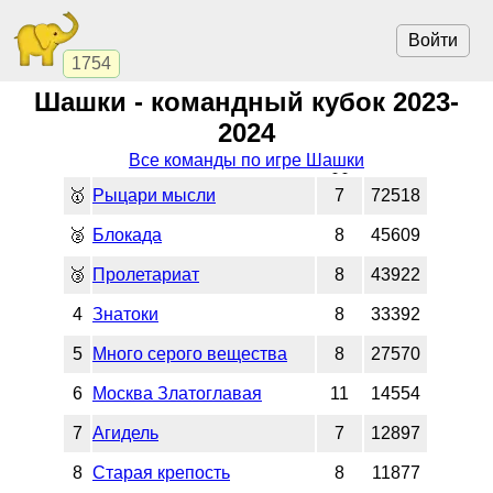
Войти
1754
Шашки - командный кубок 2023-
2024
Все команды по игре Шашки
🥇
Рыцари мысли
7
72518
🥈
Блокада
8
45609
🥉
Пролетариат
8
43922
4
Знатоки
8
33392
5
Много серого вещества
8
27570
6
Москва Златоглавая
11
14554
7
Агидель
7
12897
8
Старая крепость
8
11877