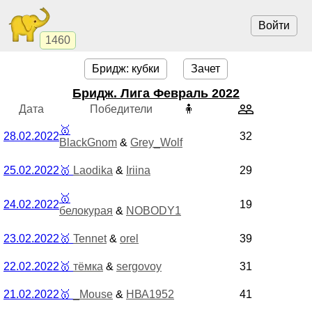
Войти
1460
Бридж: кубки
Зачет
Бридж. Лига Февраль 2022
Дата
Победители
🧍
🥇
28.02.2022
32
BlackGnom
&
Grey_Wolf
25.02.2022
🥇
Laodika
&
Iriina
29
🥇
24.02.2022
19
белокурая
&
NOBODY1
23.02.2022
🥇
Tennet
&
orel
39
22.02.2022
🥇
тёмка
&
sergovoy
31
21.02.2022
🥇
_Mouse
&
НВА1952
41