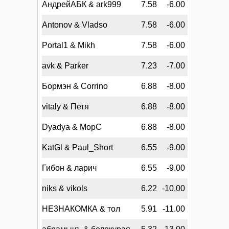
АндрейАБК & ark999
7.58
-6.00
Antonov & Vladso
7.58
-6.00
Portal1 & Mikh
7.58
-6.00
avk & Parker
7.23
-7.00
Бормэн & Corrino
6.88
-8.00
vitaly & Петя
6.88
-8.00
Dyadya & MopC
6.88
-8.00
KatGl & Paul_Short
6.55
-9.00
Гибон & ларич
6.55
-9.00
niks & vikols
6.22
-10.00
НЕ3НАКОМКА & тол
5.91
-11.00