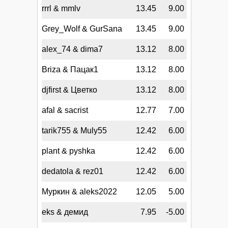
rrrl & mmlv
13.45
9.00
Grey_Wolf & GurSana
13.45
9.00
alex_74 & dima7
13.12
8.00
Briza & Пацак1
13.12
8.00
djfirst & Цветко
13.12
8.00
afal & sacrist
12.77
7.00
tarik755 & Muly55
12.42
6.00
plant & pyshka
12.42
6.00
dedatola & rez01
12.42
6.00
Муркин & aleks2022
12.05
5.00
eks & демид
7.95
-5.00