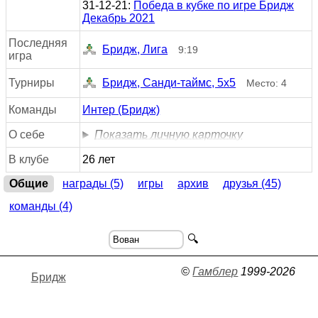
31-12-21:
Победа в кубке по игре Бридж
Декабрь 2021
Последняя
Бридж, Лига
9:19
игра
Турниры
Бридж, Санди-таймс, 5х5
Место: 4
Команды
Интер (Бридж)
О себе
Показать личную карточку
В клубе
26 лет
Общие
награды (5)
игры
архив
друзья (45)
команды (4)
🔍
©
Гамблер
1999-2026
Бридж