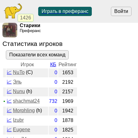
Играть в преферанс
Войти
1426
Старики
Преферанс
Статистика игроков
Показатели всех команд
Игрок
КБ
Рейтинг
📈
NuTo
(C)
0
1653
📈
Эль
0
2192
📈
Nunu
(h)
0
2157
📈
shachmat24
•
732
1969
📈
Morphling
(h)
0
1942
📈
Izubr
0
1878
📈
Eugene
0
1825