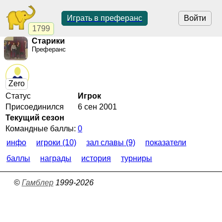
Играть в преферанс
Войти
1799
Старики
Преферанс
Статус
Игрок
Присоединился
6 сен 2001
Текущий сезон
Командные баллы:
0
инфо
игроки (10)
зал славы (9)
показатели
баллы
награды
история
турниры
©
Гамблер
1999-2026