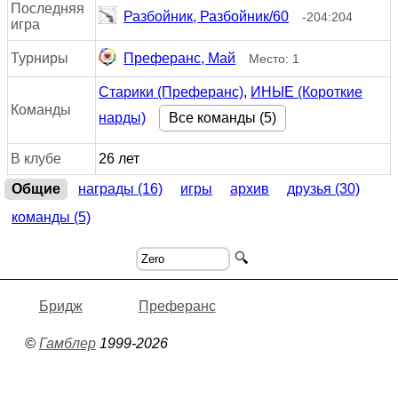
Последняя
Разбойник, Разбойник/60
-204:204
игра
Турниры
Преферанс, Май
Место: 1
Старики (Преферанс)
,
ИНЫЕ (Короткие
Команды
нарды)
Все команды (5)
В клубе
26 лет
Общие
награды (16)
игры
архив
друзья (30)
команды (5)
🔍
Бридж
Преферанс
©
Гамблер
1999-2026