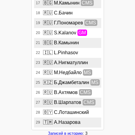
🇧🇬
М.Камынин
CMS
17
🇷🇺
С.Бачин
18
🇷🇺
Г.Пономарев
CMS
19
🇷🇺
S.Kalanov
GM
20
🇧🇬
В.Камынин
21
🇮🇱
L.Pinhasov
22
🇷🇺
А.Нигматуллин
23
🇷🇺
М.Недбайло
MS
24
🇰🇿
Б.Джамбеталин
MS
25
🇷🇺
В.Ахтямов
CMS
26
🇷🇺
В.Шарпатов
CMS
27
🇧🇾
С.Лоташинский
28
🇹🇲
А.Назарова
29
Записей в историю
: 3