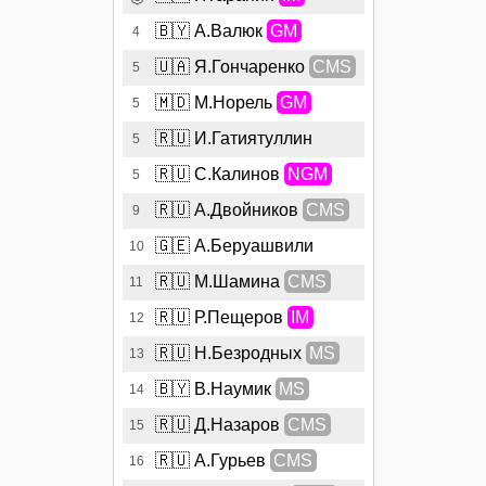
🇧🇾
А.Валюк
GM
4
🇺🇦
Я.Гончаренко
CMS
5
🇲🇩
М.Норель
GM
5
🇷🇺
И.Гатиятуллин
5
🇷🇺
С.Калинов
NGM
5
🇷🇺
А.Двойников
CMS
9
🇬🇪
А.Беруашвили
10
🇷🇺
М.Шамина
CMS
11
🇷🇺
Р.Пещеров
IM
12
🇷🇺
Н.Безродных
MS
13
🇧🇾
В.Наумик
MS
14
🇷🇺
Д.Назаров
CMS
15
🇷🇺
А.Гурьев
CMS
16