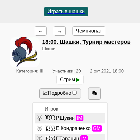
Играть в шашки
←
→
Чемпионат
18:00
. Шашки, Турнир мастеров
Шашки
Категория: III
Участники: 29
2 окт 2021 18:00
Стрим
▶
📈Подробно
🎭
Игрок
🥇
🇷🇺
Р.Щукин
IM
🥈
🇧🇾
Е.Кондраченко
GM
🥉
🇧🇾
Г.Таранин
IM