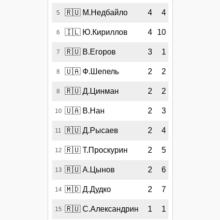
🇷🇺
М.Недбайло
4
4
5
🇮🇱
Ю.Кириллов
4
10
6
🇷🇺
В.Егоров
3
1
7
🇺🇦
Ф.Шепель
2
2
8
🇷🇺
Д.Цинман
2
2
8
🇺🇦
В.Нан
2
3
10
🇷🇺
Д.Рысаев
2
4
11
🇷🇺
Т.Проскурин
2
5
12
🇷🇺
А.Цынов
2
6
13
🇲🇩
Д.Дудко
2
7
14
🇷🇺
С.Александрин
1
1
15