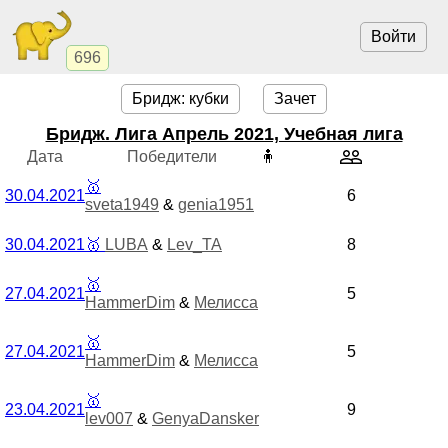
Войти
696
Бридж: кубки
Зачет
Бридж. Лига Апрель 2021, Учебная лига
Дата
Победители
🧍
🥇
30.04.2021
6
sveta1949
&
genia1951
30.04.2021
🥇
LUBA
&
Lev_TA
8
🥇
27.04.2021
5
HammerDim
&
Мелисса
🥇
27.04.2021
5
HammerDim
&
Мелисса
🥇
23.04.2021
9
lev007
&
GenyaDansker