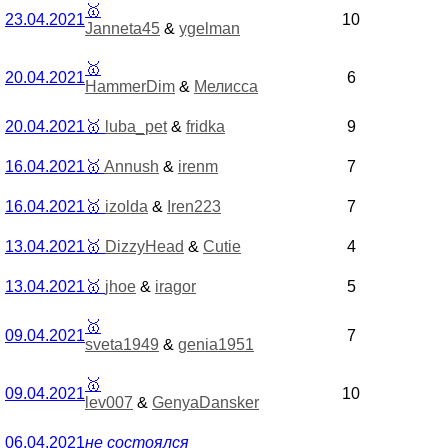
🥇
23.04.2021
10
Janneta45
&
ygelman
🥇
20.04.2021
6
HammerDim
&
Мелисса
20.04.2021
🥇
luba_pet
&
fridka
9
16.04.2021
🥇
Annush
&
irenm
7
16.04.2021
🥇
izolda
&
Iren223
7
13.04.2021
🥇
DizzyHead
&
Cutie
4
13.04.2021
🥇
jhoe
&
iragor
5
🥇
09.04.2021
7
sveta1949
&
genia1951
🥇
09.04.2021
10
lev007
&
GenyaDansker
06.04.2021
не состоялся