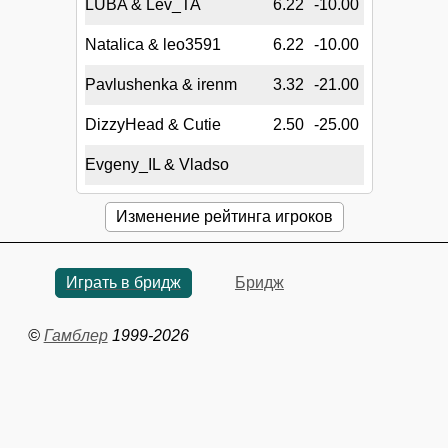
LUBA & Lev_TA
6.22
-10.00
Natalica & leo3591
6.22
-10.00
Pavlushenka & irenm
3.32
-21.00
DizzyHead & Cutie
2.50
-25.00
Evgeny_IL & Vladso
Изменение рейтинга игроков
Играть в бридж
Бридж
©
Гамблер
1999-2026