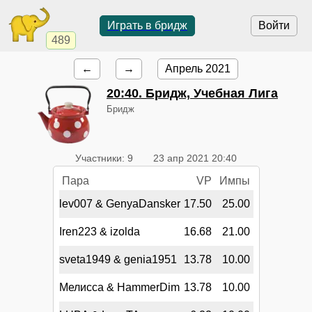
Играть в бридж
Войти
489
←
→
Апрель 2021
20:40
. Бридж, Учебная Лига
Бридж
Участники: 9
23 апр 2021 20:40
Пара
VP
Импы
lev007 & GenyaDansker
17.50
25.00
Iren223 & izolda
16.68
21.00
sveta1949 & genia1951
13.78
10.00
Мелисса & HammerDim
13.78
10.00