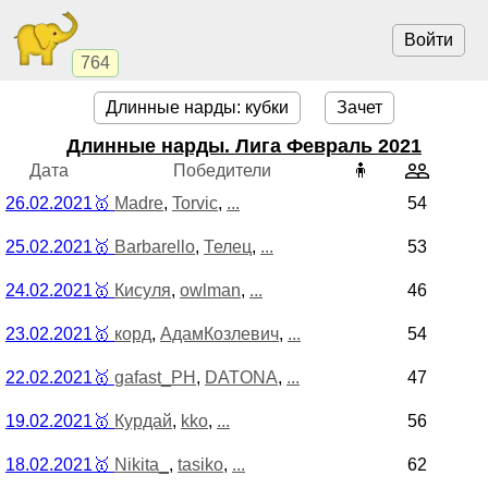
Войти
764
Длинные нарды: кубки
Зачет
Длинные нарды. Лига Февраль 2021
Дата
Победители
🧍
26.02.2021
🥇
Madre
,
Torvic
,
...
54
25.02.2021
🥇
Barbarello
,
Телец
,
...
53
24.02.2021
🥇
Кисуля
,
owlman
,
...
46
23.02.2021
🥇
корд
,
АдамКозлевич
,
...
54
22.02.2021
🥇
gafast_PH
,
DATONA
,
...
47
19.02.2021
🥇
Курдай
,
kko
,
...
56
18.02.2021
🥇
Nikita_
,
tasiko
,
...
62