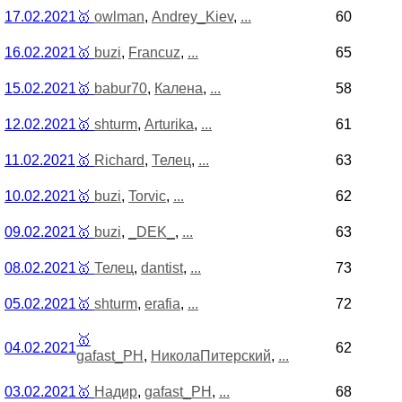
17.02.2021
🥇
owlman
,
Andrey_Kiev
,
...
60
16.02.2021
🥇
buzi
,
Francuz
,
...
65
15.02.2021
🥇
babur70
,
Калена
,
...
58
12.02.2021
🥇
shturm
,
Arturika
,
...
61
11.02.2021
🥇
Richard
,
Телец
,
...
63
10.02.2021
🥇
buzi
,
Torvic
,
...
62
09.02.2021
🥇
buzi
,
_DEK_
,
...
63
08.02.2021
🥇
Телец
,
dantist
,
...
73
05.02.2021
🥇
shturm
,
erafia
,
...
72
🥇
04.02.2021
62
gafast_PH
,
НиколаПитерский
,
...
03.02.2021
🥇
Надир
,
gafast_PH
,
...
68