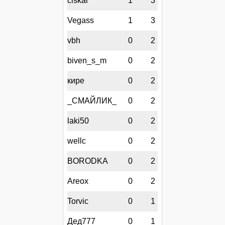
ciskar
1
3
Vegass
1
3
vbh
0
2
biven_s_m
0
2
кире
0
2
_СМАЙЛИК_
0
2
laki50
0
2
wellc
0
2
BORODKA
0
2
Areox
0
2
Torvic
0
1
Дед777
0
1