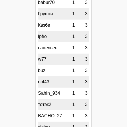
babur70
1
3
Грушка
1
3
Казбе
1
3
lpfro
1
3
савельев
1
3
w77
1
3
buzi
1
3
nol43
1
3
Sahin_934
1
3
тотэк2
1
3
BACHO_27
1
3