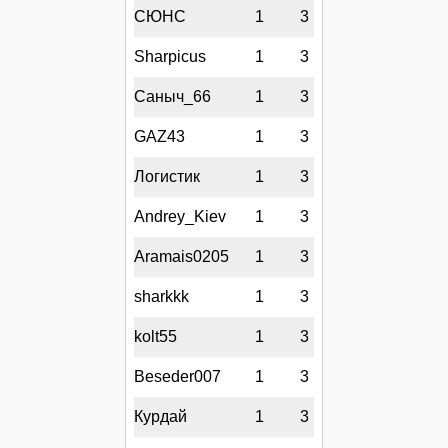
СЮНС
1
3
Sharpicus
1
3
Саныч_66
1
3
GAZ43
1
3
Логистик
1
3
Andrey_Kiev
1
3
Aramais0205
1
3
sharkkk
1
3
kolt55
1
3
Beseder007
1
3
Курдай
1
3