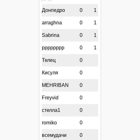
Донпедро
0
1
arraghna
0
1
Sabrina
0
1
рррррррр
0
1
Телец
0
Кисуля
0
MEHRIBAN
0
Freyvid
0
стелла1
0
romiko
0
всемудачи
0