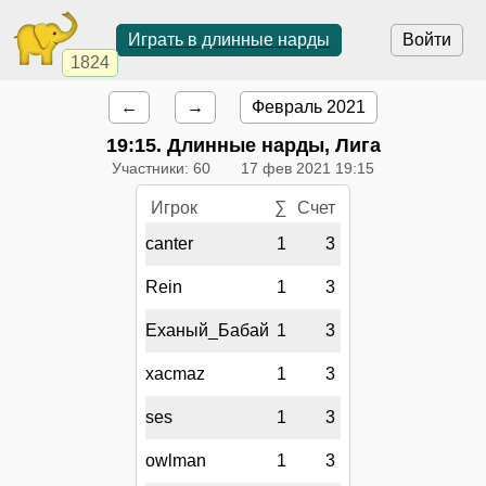
Играть в длинные нарды
Войти
1824
←
→
Февраль 2021
19:15
. Длинные нарды, Лига
Участники: 60
17 фев 2021 19:15
Игрок
∑
Счет
canter
1
3
Rein
1
3
Еханый_Бабай
1
3
xacmaz
1
3
ses
1
3
owlman
1
3