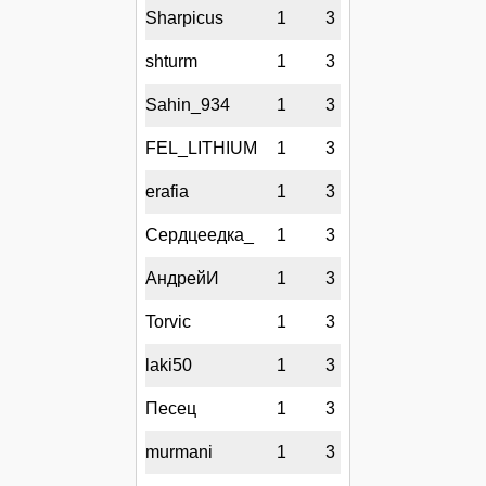
Sharpicus
1
3
shturm
1
3
Sahin_934
1
3
FEL_LITHIUM
1
3
erafia
1
3
Сердцеедка_
1
3
АндрейИ
1
3
Torvic
1
3
laki50
1
3
Песец
1
3
murmani
1
3