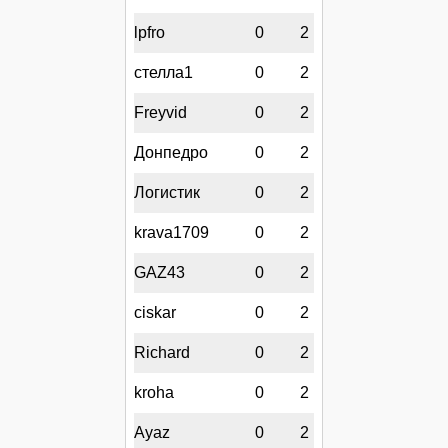
lpfro
0
2
стелла1
0
2
Freyvid
0
2
Донпедро
0
2
Логистик
0
2
krava1709
0
2
GAZ43
0
2
ciskar
0
2
Richard
0
2
kroha
0
2
Ayaz
0
2