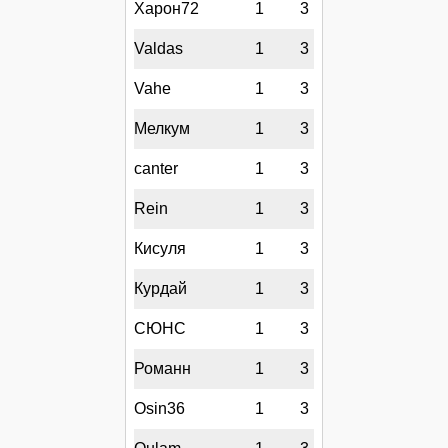
Харон72
1
3
Valdas
1
3
Vahe
1
3
Мелкум
1
3
canter
1
3
Rein
1
3
Кисуля
1
3
Курдай
1
3
СЮНС
1
3
Романн
1
3
Osin36
1
3