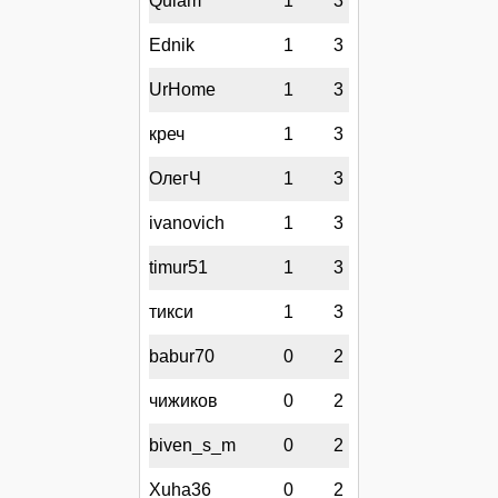
Qulam
1
3
Ednik
1
3
UrHome
1
3
креч
1
3
ОлегЧ
1
3
ivanovich
1
3
timur51
1
3
тикси
1
3
babur70
0
2
чижиков
0
2
biven_s_m
0
2
Xuha36
0
2