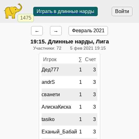
Играть в длинные нарды
Войти
1475
←
→
Февраль 2021
19:15
. Длинные нарды, Лига
Участники: 72
5 фев 2021 19:15
Игрок
∑
Счет
Дед777
1
3
andrS
1
3
сванети
1
3
АлискаКиска
1
3
tasiko
1
3
Еханый_Бабай
1
3