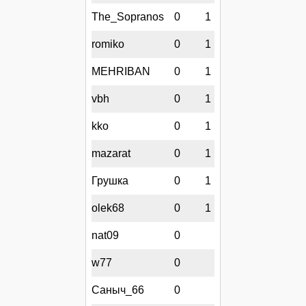
The_Sopranos
0
1
romiko
0
1
MEHRIBAN
0
1
vbh
0
1
kko
0
1
mazarat
0
1
Грушка
0
1
olek68
0
1
nat09
0
w77
0
Саныч_66
0