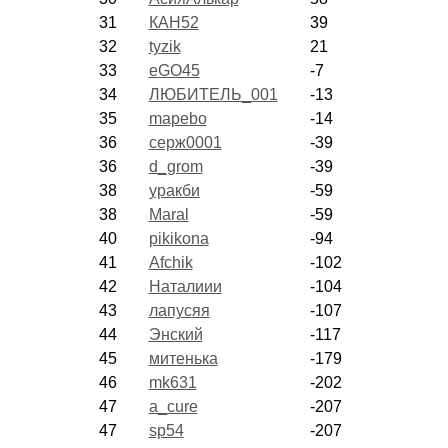
31
КАН52
39
32
tyzik
21
33
eGO45
-7
34
ЛЮБИТЕЛЬ_001
-13
35
mapebo
-14
36
серж0001
-39
36
d_grom
-39
38
уракби
-59
38
Maral
-59
40
pikikona
-94
41
Afchik
-102
42
Наталиии
-104
43
лапусяя
-107
44
Энский
-117
45
митенька
-179
46
mk631
-202
47
a_cure
-207
47
sp54
-207