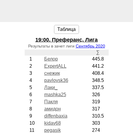
Таблица
19:00
. Преферанс, Лига
Результаты в зачет лиги
Сентябрь 2020
∑
1
Белор
445.8
2
ExpertALL
441.2
3
снежик
408.4
4
pavlovsk36
348.5
5
Лаки_
337.5
6
mashka25
326
7
Пакля
319
8
амидон
317
9
diffenbaxia
310.5
10
kidav68
303
11
pegasik
274