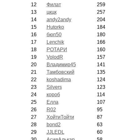
12
Филат
259
13
цкцк
257
14
andy2andy
204
15
Hutorko
184
16
бюп50
180
17
Lenchik
166
18
РОТАРИ
160
19
VolodR
157
20
Владимир45
141
21
Тамбовский
135
22
koshadima
124
23
Silvers
123
24
короб
114
25
Елла
107
26
R02
95
27
ХойтиТойти
87
28
bond2
63
29
JJLEDL
60
30
АсияАлькар
58