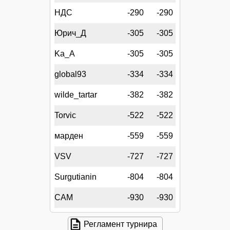
НДС
-290
-290
Юрич_Д
-305
-305
Ka_A
-305
-305
global93
-334
-334
wilde_tartar
-382
-382
Torvic
-522
-522
марден
-559
-559
VSV
-727
-727
Surgutianin
-804
-804
CAM
-930
-930
Регламент турнира