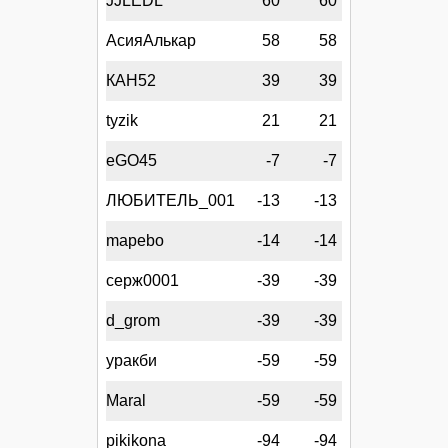
JJLEDL
60
60
АсияАлькар
58
58
КАН52
39
39
tyzik
21
21
eGO45
-7
-7
ЛЮБИТЕЛЬ_001
-13
-13
mapebo
-14
-14
серж0001
-39
-39
d_grom
-39
-39
уракби
-59
-59
Maral
-59
-59
pikikona
-94
-94