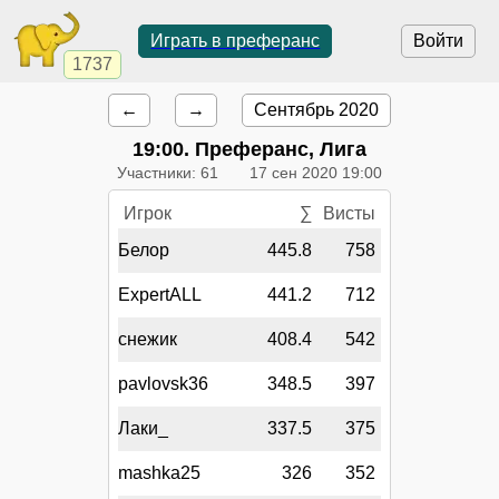
Играть в преферанс
Войти
1737
←
→
Сентябрь 2020
19:00
. Преферанс, Лига
Участники: 61
17 сен 2020 19:00
Игрок
∑
Висты
Белор
445.8
758
ExpertALL
441.2
712
снежик
408.4
542
pavlovsk36
348.5
397
Лаки_
337.5
375
mashka25
326
352