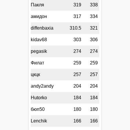
Пакля
319
338
амидон
317
334
diffenbaxia
310.5
321
kidav68
303
306
pegasik
274
274
Филат
259
259
цкцк
257
257
andy2andy
204
204
Hutorko
184
184
бюп50
180
180
Lenchik
166
166