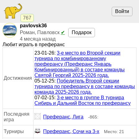
Войти
767
pavlovsk36
Подарок
Роман, Павловск
✔
4 месяца назад
Любит играть в преферанс
23-01-26:
3-е место во Второй секции
турнира по комбинированному
преферансу (Преферанс Январь
Комбинированный) в составе команды
Святой Георгий 2025-2026 года.
Достижения
05-12-25:
Победитель Второй секции
турнира по преферансу в составе команды
команда 2025-2026 года.
07-02-15:
3-е место в группе В турнира
Сибирь и Дальний Восток по преферансу
Последняя
Преферанс, Лига
-865:
игра
Турниры
Преферанс, Сочи на 3-х
Место: 21