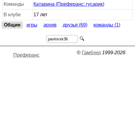
Команды
Катарина (Преферанс: гусарик)
В клубе
17 лет
Общие
игры
архив
друзья (69)
команды (1)
🔍
©
Гамблер
1999-2026
Преферанс