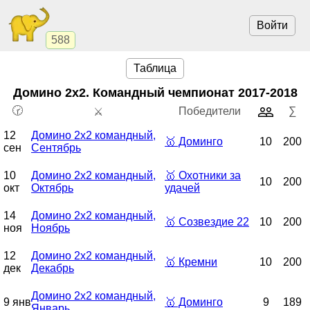
Войти
588
Таблица
Домино 2x2. Командный чемпионат
2017-2018
🕝
Победители
∑
⚔️
12
Домино 2x2 командный,
🥇
Доминго
10
200
сен
Сентябрь
10
Домино 2x2 командный,
🥇
Охотники за
10
200
окт
Октябрь
удачей
14
Домино 2x2 командный,
🥇
Созвездие 22
10
200
ноя
Ноябрь
12
Домино 2x2 командный,
🥇
Кремни
10
200
дек
Декабрь
Домино 2x2 командный,
9 янв
🥇
Доминго
9
189
Январь