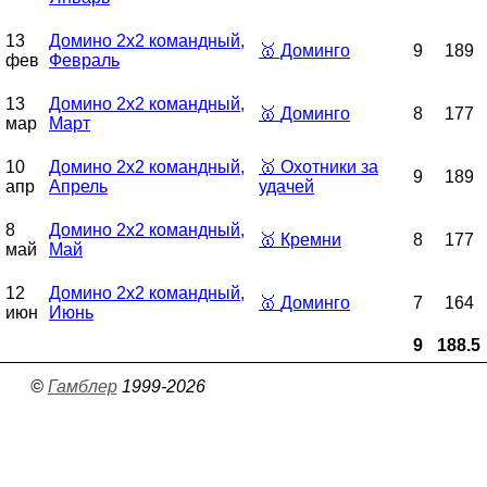
13
Домино 2x2 командный,
🥇
Доминго
9
189
фев
Февраль
13
Домино 2x2 командный,
🥇
Доминго
8
177
мар
Март
10
Домино 2x2 командный,
🥇
Охотники за
9
189
апр
Апрель
удачей
8
Домино 2x2 командный,
🥇
Кремни
8
177
май
Май
12
Домино 2x2 командный,
🥇
Доминго
7
164
июн
Июнь
9
188.5
©
Гамблер
1999-2026