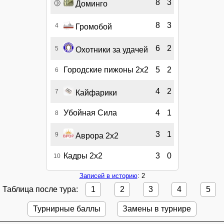
🥉
8
3
Доминго
8
3
4
Громобой
6
2
5
Охотники за удачей
Городские пижоны 2х2
5
2
6
4
2
7
Кайфарики
Убойная Сила
4
1
8
3
1
9
Аврора 2х2
Кадры 2х2
3
0
10
Записей в историю
: 2
Таблица после тура:
1
2
3
4
5
Турнирные баллы
Замены в турнире