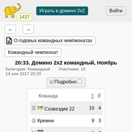
Играть в домино 2x2
Войти
1437
←
→
О годовых командных чемпионатах
Командный чемпионат
20:33
. Домино 2x2 командный, Ноябрь
Категория: Командный
Участники: 10
14 ноя 2017 20:33
📈Подробно
✌
Команда
∑
🥇
10
4
Созвездие 22
🥈
Кремни
9
3