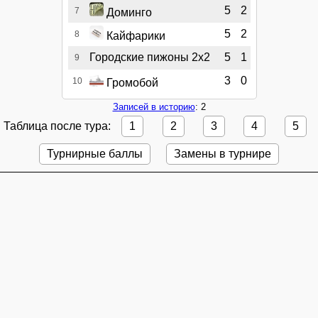
5
2
7
Доминго
5
2
8
Кайфарики
Городские пижоны 2х2
5
1
9
3
0
10
Громобой
Записей в историю
: 2
Таблица после тура:
1
2
3
4
5
Турнирные баллы
Замены в турнире