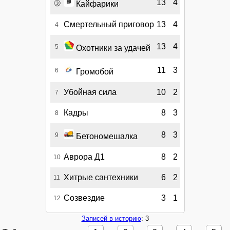
🥉
13
4
Кайфарики
Смертельный приговор
13
4
4
13
4
5
Охотники за удачей
11
3
6
Громобой
Убойная сила
10
2
7
Кадры
8
3
8
8
3
9
Бетономешалка
Аврора Д1
8
2
10
Хитрые сантехники
6
2
11
Созвездие
3
1
12
Записей в историю
: 3