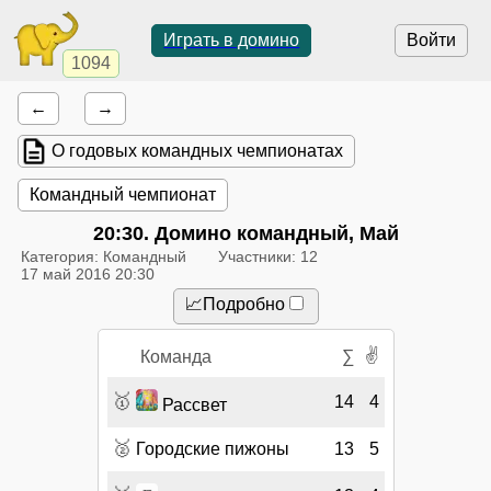
Играть в домино
Войти
1094
←
→
О годовых командных чемпионатах
Командный чемпионат
20:30
. Домино командный, Май
Категория: Командный
Участники: 12
17 май 2016 20:30
📈Подробно
✌
Команда
∑
🥇
14
4
Рассвет
🥈
Городские пижоны
13
5