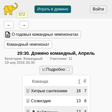
Играть в домино
Войти
572
←
→
О годовых командных чемпионатах
Командный чемпионат
20:30
. Домино командный, Апрель
Категория: Командный
Участники: 11
19 апр 2016 20:30
📈Подробно
✌
Команда
∑
🥇
Хитрые сантехники
16
7
🥈
Созвездие
13
6
🥉
12
4