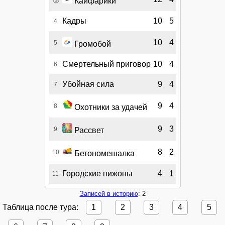
Кайфарики
Кадры
10
5
4
10
4
5
Громобой
Смертельный приговор
10
4
6
Убойная сила
9
4
7
9
4
8
Охотники за удачей
9
3
9
Рассвет
8
2
10
Бетономешалка
Городские пижоны
4
1
11
Записей в историю
: 2
Таблица после тура:
1
2
3
4
5