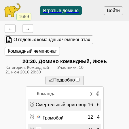
Играть в домино
Войти
1689
←
→
О годовых командных чемпионатах
Командный чемпионат
20:30
. Домино командный, Июнь
Категория: Командный
Участники: 10
21 июн 2016 20:30
📈Подробно
✌
Команда
∑
🥇
Смертельный приговор
16
6
🥈
12
4
Громобой