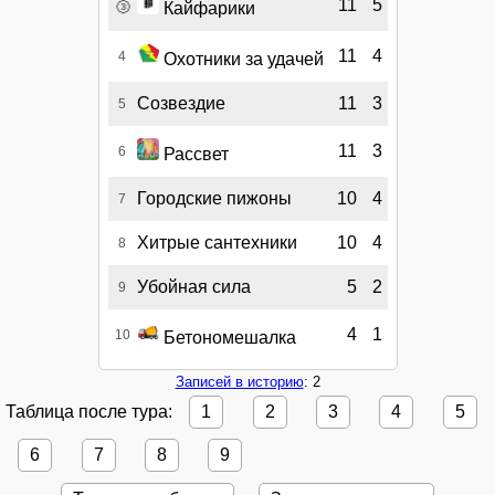
🥉
11
5
Кайфарики
11
4
4
Охотники за удачей
Созвездие
11
3
5
11
3
6
Рассвет
Городские пижоны
10
4
7
Хитрые сантехники
10
4
8
Убойная сила
5
2
9
4
1
10
Бетономешалка
Записей в историю
: 2
Таблица после тура:
1
2
3
4
5
6
7
8
9