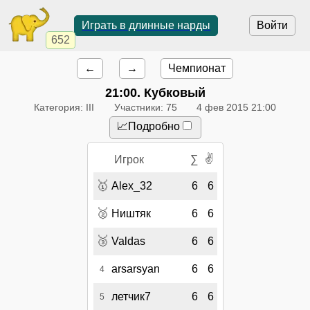
Играть в длинные нарды
Войти
652
←
→
Чемпионат
21:00
. Кубковый
Категория: III
Участники: 75
4 фев 2015 21:00
📈Подробно
✌
Игрок
∑
🥇
Alex_32
6
6
🥈
Ништяк
6
6
🥉
Valdas
6
6
arsarsyan
6
6
4
летчик7
6
6
5