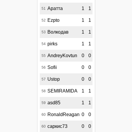
Аратта
1
1
51
Ezpto
1
1
52
Волкодав
1
1
53
pirks
1
1
54
AndreyKovtun
0
0
55
Sofii
0
0
56
Ustop
0
0
57
SEMIRAMIDA
1
1
58
asd85
1
1
59
RonaldReagan
0
0
60
саркис73
0
0
60