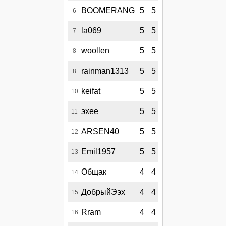
BOOMERANG
5
5
6
la069
5
5
7
woollen
5
5
8
rainman1313
5
5
8
keifat
5
5
10
эхее
5
5
11
ARSEN40
5
5
12
Emil1957
5
5
13
Общак
4
4
14
ДобрыйЭэх
4
4
15
Rram
4
4
16