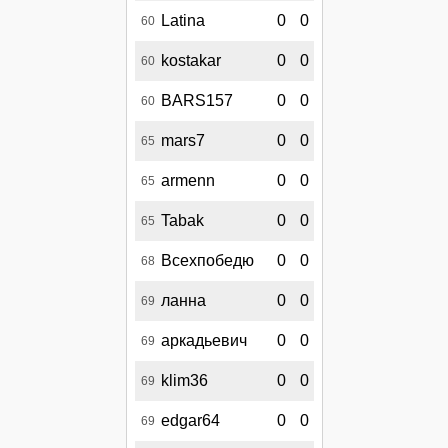
Latina
0
0
60
kostakar
0
0
60
BARS157
0
0
60
mars7
0
0
65
armenn
0
0
65
Tabak
0
0
65
Всехпобедю
0
0
68
ланна
0
0
69
аркадьевич
0
0
69
klim36
0
0
69
edgar64
0
0
69