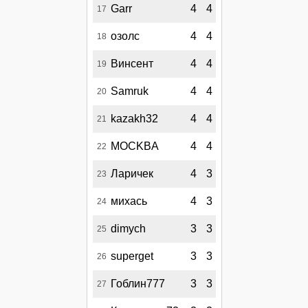
Garr
4
4
17
озолс
4
4
18
Винсент
4
4
19
Samruk
4
4
20
kazakh32
4
4
21
MOCKBA
4
4
22
Ларичек
4
3
23
михась
4
3
24
dimych
3
3
25
superget
3
3
26
Гоблин777
3
3
27