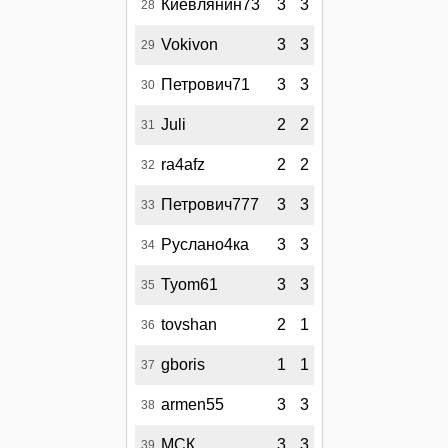
Киевлянин73
3
3
28
Vokivon
3
3
29
Петрович71
3
3
30
Juli
2
2
31
ra4afz
2
2
32
Петрович777
3
3
33
Руслано4ка
3
3
34
Tyom61
3
3
35
tovshan
2
1
36
gboris
1
1
37
armen55
3
3
38
МСК
3
3
39