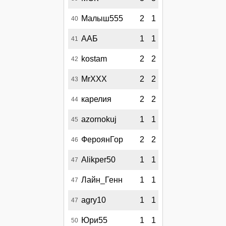
Малыш555
2
1
40
ААБ
1
1
41
kostam
2
2
42
MrXXX
2
2
43
карелия
2
2
44
azornokuj
1
1
45
ФероянГор
2
2
46
Alikper50
1
1
47
Лайн_Генн
1
1
47
agry10
1
1
47
Юри55
1
1
50