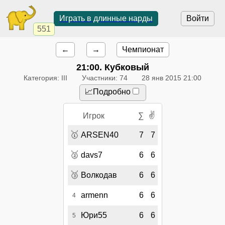
Играть в длинные нарды
Войти
551
←
→
Чемпионат
21:00
. Кубковый
Категория: III
Участники: 74
28 янв 2015 21:00
📈Подробно
✌
Игрок
∑
🥇
ARSEN40
7
7
🥈
davs7
6
6
🥉
Волкодав
6
6
armenn
6
6
4
Юри55
6
6
5