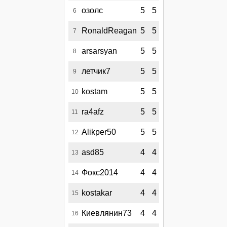
озолс
5
5
6
RonaldReagan
5
5
7
arsarsyan
5
5
8
летчик7
5
5
9
kostam
5
5
10
ra4afz
5
5
11
Alikper50
5
5
12
asd85
4
4
13
Фокс2014
4
4
14
kostakar
4
4
15
Киевлянин73
4
4
16