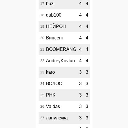
buzi
4
4
17
dub100
4
4
18
НЕЙРОН
4
4
19
Винсент
4
4
20
BOOMERANG
4
4
21
AndreyKovtun
4
4
22
karo
3
3
23
ВОЛОС
3
3
24
РНК
3
3
25
Valdas
3
3
26
лапулечка
3
3
27