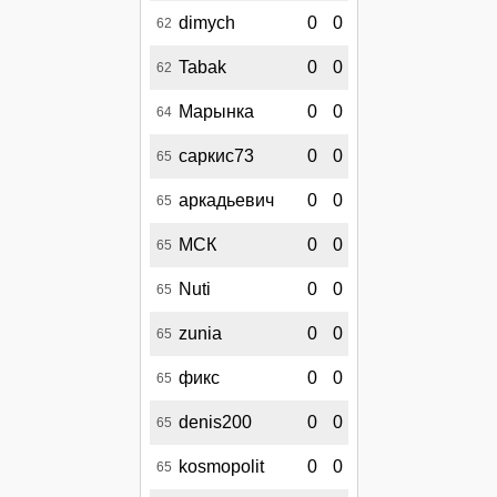
dimych
0
0
62
Tabak
0
0
62
Марынка
0
0
64
саркис73
0
0
65
аркадьевич
0
0
65
МСК
0
0
65
Nuti
0
0
65
zunia
0
0
65
фикс
0
0
65
denis200
0
0
65
kosmopolit
0
0
65