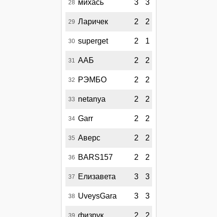
михась
3
3
28
Ларичек
2
2
29
superget
2
1
30
ААБ
2
2
31
РЭМБО
2
2
32
netanya
2
2
33
Garr
2
2
34
Аверс
2
2
35
BARS157
2
2
36
Елизавета
3
3
37
UveysGara
3
3
38
физрук
2
2
39