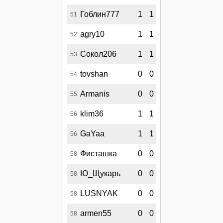
Гоблин777
1
1
51
agry10
1
1
52
Сокол206
1
1
53
tovshan
0
0
54
Armanis
0
0
55
klim36
1
1
56
GaYaa
1
1
56
Фисташка
0
0
58
Ю_Щукарь
0
0
58
LUSNYAK
0
0
58
armen55
0
0
58