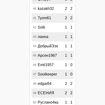
kazakh32
2
2
40
Tyom61
2
2
41
Sofii
1
1
42
ланна
1
1
43
ДобрыйЭэх
1
1
43
Арсен1967
1
1
45
Emil1957
1
0
46
Soulkeeper
1
0
47
edgar64
2
2
48
ЕСЕНИЯ
2
2
49
Руслано4ка
1
1
50