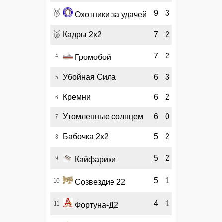
🥈
9
3
Охотники за удачей
🥉
Кадры 2х2
7
2
7
2
4
Громобой
Убойная Сила
6
3
5
Кремни
6
2
6
Утомленные солнцем
6
0
7
Бабочка 2х2
5
2
8
5
2
9
Кайфарики
5
1
10
Созвездие 22
4
1
11
Фортуна-Д2