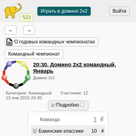
Играть в домино 2x2
Войти
523
←
→
О годовых командных чемпионатах
Командный чемпионат
20:30
. Домино 2x2 командный,
Январь
Домино 2x2
Категория: Командный
Участники: 12
13 янв 2015 20:30
📈Подробно
✌
Команда
∑
🥇
Бакинские классики
10
4