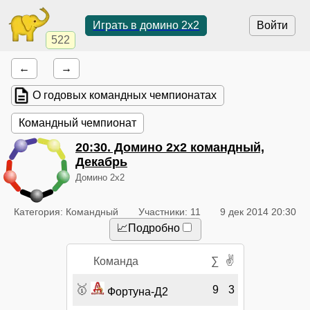
Играть в домино 2x2
Войти
522
←
→
О годовых командных чемпионатах
Командный чемпионат
20:30
. Домино 2x2 командный,
Декабрь
Домино 2x2
Категория: Командный
Участники: 11
9 дек 2014 20:30
📈Подробно
✌
Команда
∑
🥇
9
3
Фортуна-Д2