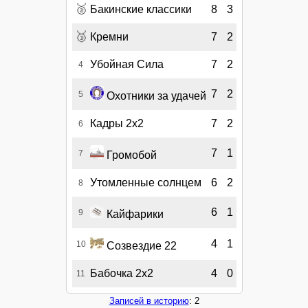
🥈
Бакинские классики
8
3
🥉
Кремни
7
2
Убойная Сила
7
2
4
7
2
5
Охотники за удачей
Кадры 2х2
7
2
6
7
1
7
Громобой
Утомленные солнцем
6
2
8
6
1
9
Кайфарики
4
1
10
Созвездие 22
Бабочка 2х2
4
0
11
Записей в историю
: 2