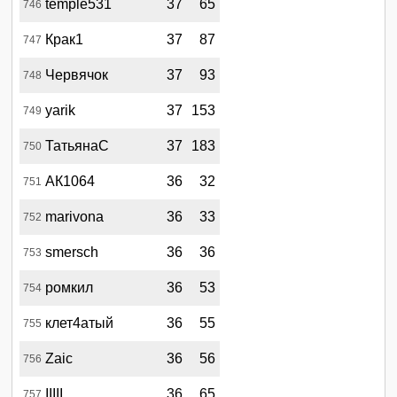
temple531
37
65
746
Крак1
37
87
747
Червячок
37
93
748
yarik
37
153
749
ТатьянаС
37
183
750
АК1064
36
32
751
marivona
36
33
752
smersch
36
36
753
ромкил
36
53
754
клет4атый
36
55
755
Zaic
36
56
756
IIIII
36
65
757