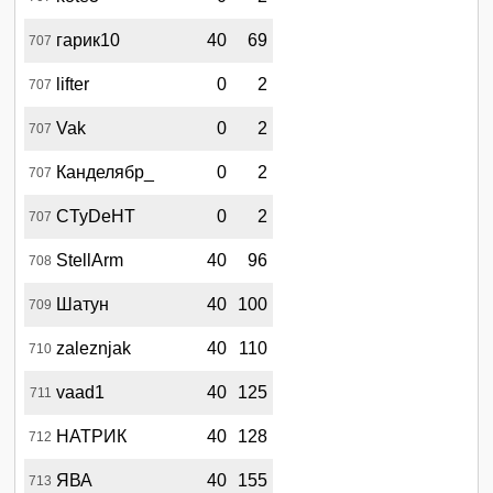
гарик10
40
69
707
lifter
0
2
707
Vak
0
2
707
Канделябр_
0
2
707
CTyDeHT
0
2
707
StellArm
40
96
708
Шатун
40
100
709
zaleznjak
40
110
710
vaad1
40
125
711
НАТРИК
40
128
712
ЯВА
40
155
713