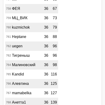
ФЕЯ
36
67
758
МЦ_ВИК
36
73
759
kuzmichok
36
79
760
Heptane
36
88
761
uegen
36
96
762
Тигреныш
36
96
762
Малиновский
36
98
764
Kandid
36
116
765
Алевтина
36
125
766
mamabelka
36
127
767
Анетта1
36
139
768