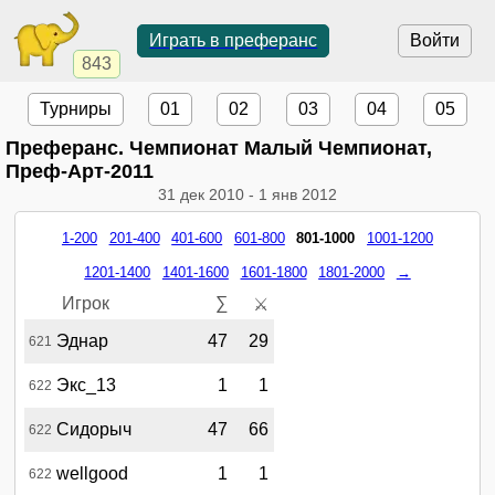
Играть в преферанс
Войти
843
Турниры
01
02
03
04
05
Преферанс. Чемпионат Малый Чемпионат,
Преф-Арт-2011
31 дек 2010
-
1 янв 2012
1-200
201-400
401-600
601-800
801-1000
1001-1200
1201-1400
1401-1600
1601-1800
1801-2000
→
Игрок
∑
⚔
Эднар
47
29
621
Экс_13
1
1
622
Сидорыч
47
66
622
wellgood
1
1
622