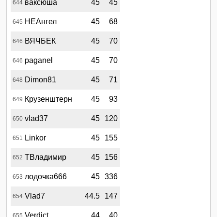
ваксюша
45
45
644
НЕАнгел
45
68
645
ВЯЧБЕК
45
70
646
paganel
45
70
646
Dimon81
45
71
648
Крузенштерн
45
93
649
vlad37
45
120
650
Linkor
45
155
651
ТВладимир
45
156
652
лодочка666
45
336
653
Vlad7
44.5
147
654
Verdict
44
40
655