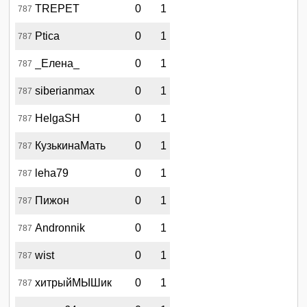
TREPET
0
1
787
Ptica
0
1
787
_Елена_
0
1
787
siberianmax
0
1
787
HelgaSH
0
1
787
КузькинаМать
0
1
787
leha79
0
1
787
Пижон
0
1
787
Andronnik
0
1
787
wist
0
1
787
хитрыйМЫШик
0
1
787