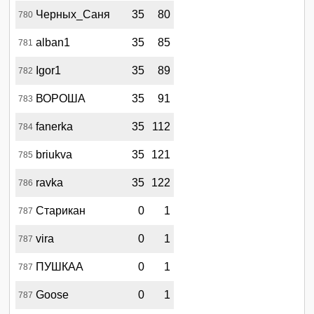
Черных_Саня
35
80
780
alban1
35
85
781
Igor1
35
89
782
ВОРОША
35
91
783
fanerka
35
112
784
briukva
35
121
785
ravka
35
122
786
Старикан
0
1
787
vira
0
1
787
ПУШКАА
0
1
787
Goose
0
1
787