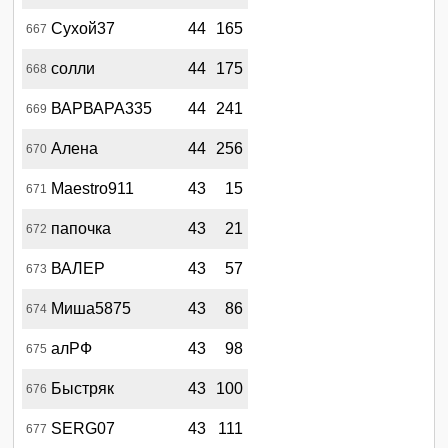
Сухой37
44
165
667
солли
44
175
668
ВАРВАРА335
44
241
669
Алена
44
256
670
Maestro911
43
15
671
папочка
43
21
672
ВАЛЕР
43
57
673
Миша5875
43
86
674
алРФ
43
98
675
Быстряк
43
100
676
SERG07
43
111
677