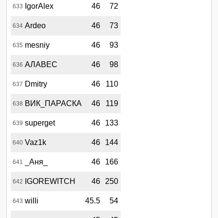
IgorAlex
46
72
633
Ardeo
46
73
634
mesniy
46
93
635
АЛАВЕС
46
98
636
Dmitry
46
110
637
ВИК_ПАРАСКА
46
119
638
superget
46
133
639
Vaz1k
46
144
640
_Аня_
46
166
641
IGOREWITCH
46
250
642
willi
45.5
54
643