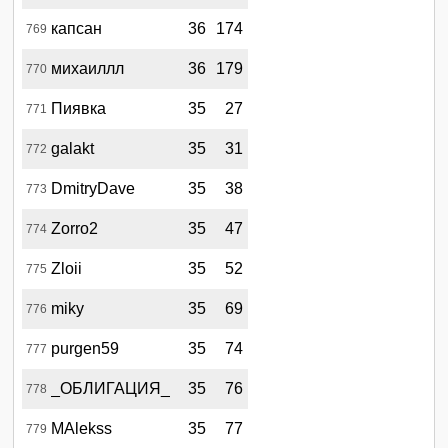
капсан
36
174
769
михаиллл
36
179
770
Пиявка
35
27
771
galakt
35
31
772
DmitryDave
35
38
773
Zorro2
35
47
774
Zloii
35
52
775
miky
35
69
776
purgen59
35
74
777
_ОБЛИГАЦИЯ_
35
76
778
MAlekss
35
77
779