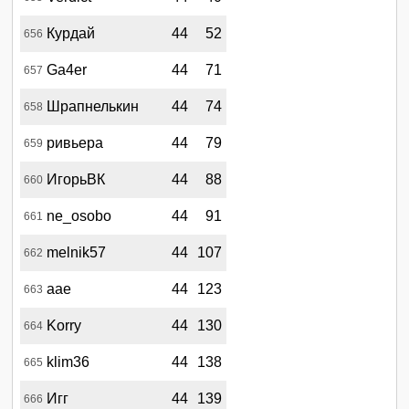
Курдай
44
52
656
Ga4er
44
71
657
Шрапнелькин
44
74
658
ривьера
44
79
659
ИгорьВК
44
88
660
ne_osobo
44
91
661
melnik57
44
107
662
аае
44
123
663
Korry
44
130
664
klim36
44
138
665
Игг
44
139
666