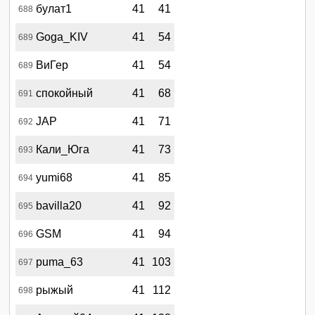
булат1
41
41
688
Goga_KIV
41
54
689
ВиГер
41
54
689
спокойный
41
68
691
JAP
41
71
692
Кали_Юга
41
73
693
yumi68
41
85
694
bavilla20
41
92
695
GSM
41
94
696
puma_63
41
103
697
рыжый
41
112
698