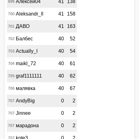
Алексей04
41
138
699
Aleksandr_ll
41
158
700
ДАВО
41
163
701
Балбес
40
52
702
Actually_I
40
54
703
maikl_72
40
61
704
graf1111111
40
62
705
малявка
40
67
706
AndyBig
0
2
707
Jinnee
0
2
707
марадона
0
2
707
kote3
0
2
707