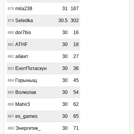
mila238
31
187
878
Seledka
30.5
302
879
dor7bis
30
16
880
ATHF
30
18
881
абвит
30
27
882
ЕнотПотаскун
30
36
883
Горыныщ
30
45
884
Волколак
30
54
885
Mahir3
30
62
886
es_games
30
65
887
Энергетик_
30
71
888