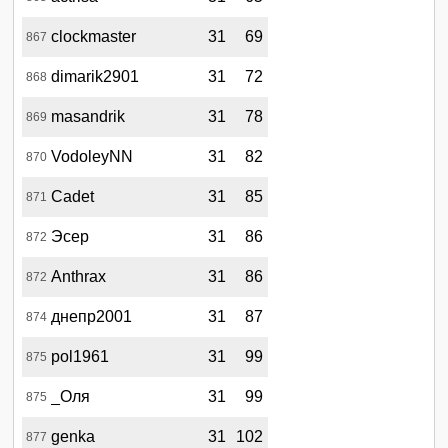
clockmaster
31
69
867
dimarik2901
31
72
868
masandrik
31
78
869
VodoleyNN
31
82
870
Cadet
31
85
871
Эсер
31
86
872
Anthrax
31
86
872
днепр2001
31
87
874
pol1961
31
99
875
_Оля
31
99
875
genka
31
102
877