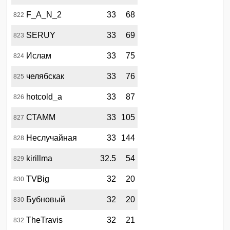
F_A_N_2
33
68
822
SERUY
33
69
823
Ислам
33
75
824
челябскак
33
76
825
hotcold_a
33
87
826
СТАММ
33
105
827
Неслучайная
33
144
828
kirillma
32.5
54
829
TVBig
32
20
830
Бубновый
32
20
830
TheTravis
32
21
832