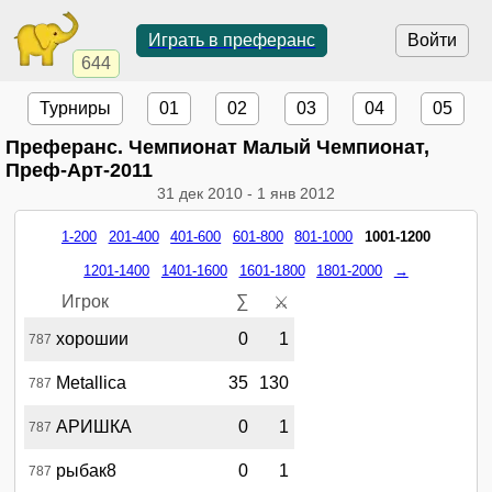
Играть в преферанс
Войти
644
Турниры
01
02
03
04
05
Преферанс. Чемпионат Малый Чемпионат,
Преф-Арт-2011
31 дек 2010
-
1 янв 2012
1-200
201-400
401-600
601-800
801-1000
1001-1200
1201-1400
1401-1600
1601-1800
1801-2000
→
Игрок
∑
⚔
хорошии
0
1
787
Metallica
35
130
787
АРИШКА
0
1
787
рыбак8
0
1
787