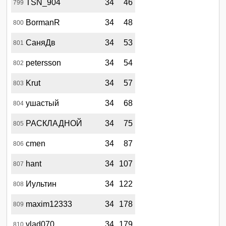
TSN_904
34
46
799
BormanR
34
48
800
СаняДв
34
53
801
petersson
34
54
802
Krut
34
57
803
ушастый
34
68
804
РАСКЛАДНОЙ
34
75
805
cmen
34
87
806
hant
34
107
807
Иультин
34
122
808
maxim12333
34
178
809
vlad070
34
179
810