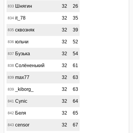
Шнягин
32
26
833
it_78
32
35
834
сквозняк
32
39
835
юльчи
32
52
836
Бузька
32
54
837
Солёненький
32
61
838
max77
32
63
839
_kiborg_
32
63
839
Cynic
32
64
841
Беля
32
65
842
censor
32
67
843