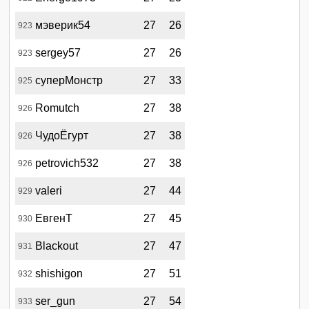
мэверик54
27
26
923
sergey57
27
26
923
суперМонстр
27
33
925
Romutch
27
38
926
ЧудоЁгурт
27
38
926
petrovich532
27
38
926
valeri
27
44
929
ЕвгенТ
27
45
930
Blackout
27
47
931
shishigon
27
51
932
ser_gun
27
54
933