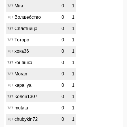
Mira_
0
1
787
Волшебство
0
1
787
Сплетница
0
1
787
Тоторо
0
1
787
хока36
0
1
787
коняшка
0
1
787
Moran
0
1
787
kapailya
0
1
787
Колян1307
0
1
787
mutata
0
1
787
chubykin72
0
1
787