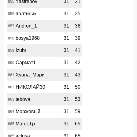
Yastrebov
31
21
855
полтиник
31
35
856
Andron_1
31
38
857
bosya1968
31
39
858
Izubr
31
41
859
Сармат1
31
42
860
Хуана_Мари
31
43
861
НИКОЛАЙ30
31
50
862
tebova
31
53
863
Моржовый
31
59
864
MarucTp
31
65
865
actrisa
31
65
865