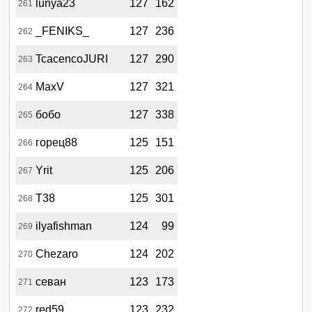
lunya23
127
162
261
_FENIKS_
127
236
262
TcacencoJURI
127
290
263
MaxV
127
321
264
бобо
127
338
265
горец88
125
151
266
Yrit
125
206
267
Т38
125
301
268
ilyafishman
124
99
269
Chezaro
124
202
270
севан
123
173
271
red59
123
232
272