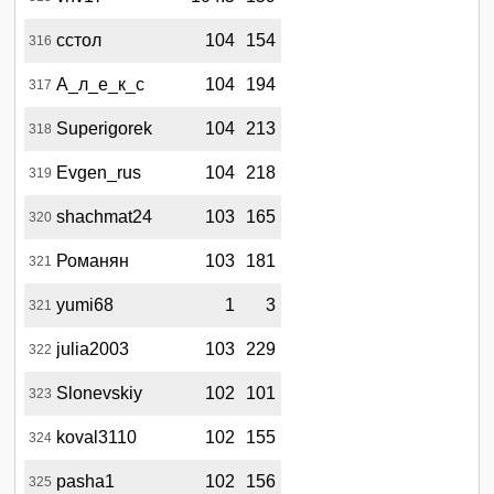
сстол
104
154
316
А_л_е_к_с
104
194
317
Superigorek
104
213
318
Evgen_rus
104
218
319
shachmat24
103
165
320
Романян
103
181
321
yumi68
1
3
321
julia2003
103
229
322
Slonevskiy
102
101
323
koval3110
102
155
324
pasha1
102
156
325