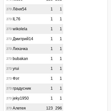
Лёня54
1
1
273
IL76
1
1
273
wikolela
1
1
273
Дмитрий14
1
1
273
Лихачка
1
1
273
bubakan
1
1
273
yrui
1
1
273
Фэт
1
1
273
градусник
1
1
273
jeky1950
1
1
273
Алетея
123
296
273