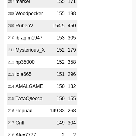
markel
155
171
207
Woodpecker
155
198
208
RubenV
154.5
450
209
ibragim1947
153
305
210
Mysterious_X
152
179
211
hp35000
152
358
212
lola665
151
296
213
AMALGAME
150
132
214
ТатаОдесса
150
155
215
Чёрная
149.33
268
216
Griff
149
304
217
Alex7777
2
2
218