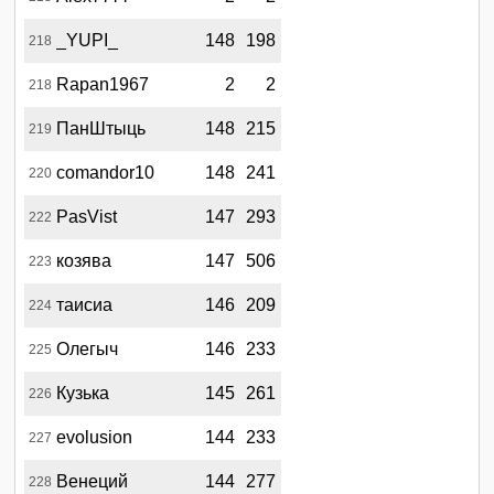
_YUPI_
148
198
218
Rapan1967
2
2
218
ПанШтыць
148
215
219
comandor10
148
241
220
PasVist
147
293
222
козява
147
506
223
таисиа
146
209
224
Олегыч
146
233
225
Кузька
145
261
226
evolusion
144
233
227
Венеций
144
277
228