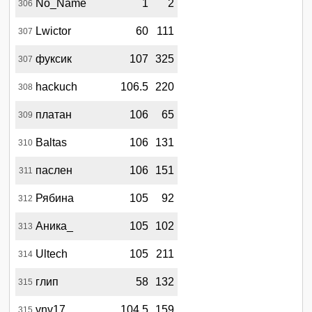
No_Name
1
2
306
Lwictor
60
111
307
фуксик
107
325
307
hackuch
106.5
220
308
платан
106
65
309
Baltas
106
131
310
паслен
106
151
311
Рябина
105
92
312
Аника_
105
102
313
Ultech
105
211
314
глип
58
132
315
vnv17
104.5
159
315