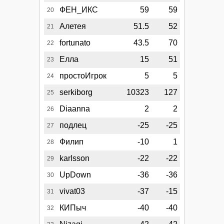
ФЕН_ИКС
59
59
20
Алетея
51.5
52
21
fortunato
43.5
70
22
Елла
15
51
23
простоИгрок
5
5
24
serkiborg
10323
127
25
Diaanna
2
2
26
подлец
-25
-25
27
Филип
-10
1
28
karlsson
-22
-22
29
UpDown
-36
-36
30
vivat03
-37
-15
31
КИПыч
-40
-40
32