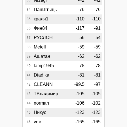
Nizagi
-42
-42
33
ПанШтыць
-76
-76
34
краля1
-110
-110
35
Фин84
-117
-91
36
РУСЛОН
-56
-54
37
Metell
-59
-59
38
Ашатан
-62
-62
39
tamp1945
-78
-78
40
Diadika
-81
-81
41
CLEANN
-99.5
-97
42
ТВладимир
-105
-105
43
norman
-106
-102
44
Никус
-123
-123
45
vmr
-165
-165
46