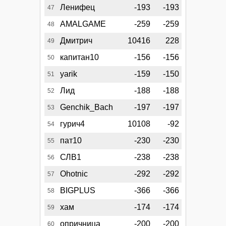
Ленифец
-193
-193
47
AMALGAME
-259
-259
48
Дмитрич
10416
228
49
капитан10
-156
-156
50
yarik
-159
-150
51
Лид
-188
-188
52
Genchik_Bach
-197
-197
53
гурич4
10108
-92
54
пат10
-230
-230
55
СЛВ1
-238
-238
56
Ohotnic
-292
-292
57
BIGPLUS
-366
-366
58
хам
-174
-174
59
опричница
-200
-200
60