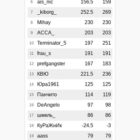
ais_nic
156.5
159
6
_kiborg_
252.5
269
7
Mihay
230
230
8
АССА_
203
203
9
Terminator_5
197
251
10
frau_s
191
191
11
prefgangster
167
183
12
КВЮ
221.5
236
13
Юра1961
125
125
14
Панчито
114
119
15
DeAngelo
97
98
16
шмель_
86
86
17
КуРаЖнИк
-24.5
-3
18
aass
79
79
19