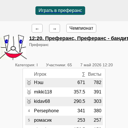
Играть в преферанс
←
→
Чемпионат
12:20
. Преферанс, Преферанс - банди
Преферанс
Категория: I
Участники: 65
7 май 2026 12:20
Игрок
∑
Висты
🥇
Нэш
671
782
🥈
mikki118
357.5
391
🥉
kidav68
290.5
303
Persephone
341
380
4
ромасик
253
257
5