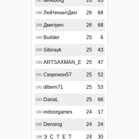
serkiborg
26
63
185
ЛейтенантДен
26
68
186
Дмитрич
26
68
186
Builder
25
6
188
Sibirayk
25
43
189
ARTSAXMAN_E
25
47
190
Скорпион57
25
52
191
dlbern71
25
53
192
DariaL
25
66
193
indoorgames
24
17
194
Densing
24
24
195
Э_С_Т_Е_Т
24
30
196