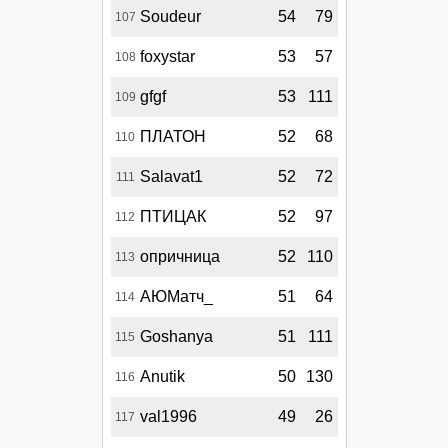
Soudeur
54
79
107
foxystar
53
57
108
gfgf
53
111
109
ПЛАТОН
52
68
110
Salavat1
52
72
111
ПТИЦАК
52
97
112
опричница
52
110
113
АЮМатч_
51
64
114
Goshanya
51
111
115
Anutik
50
130
116
val1996
49
26
117