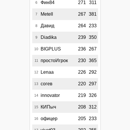
Фин84
271
311
6
Metell
267
381
7
Давид
264
233
8
Diadika
239
350
9
BIGPLUS
236
267
10
простоИгрок
230
365
11
Lenaa
226
292
12
согев
220
297
13
innovator
219
326
14
КИПыч
208
312
15
офицер
205
233
16