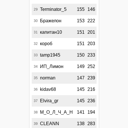
Terminator_5
155
146
29
Бражелон
153
222
30
капитан10
151
201
31
короб
151
203
32
tamp1945
150
233
33
ИП_Лимон
149
252
34
norman
147
239
35
kidav68
145
216
36
Elvira_gr
145
236
37
М_О_Л_Ч_А_Н
141
194
38
CLEANN
138
283
39