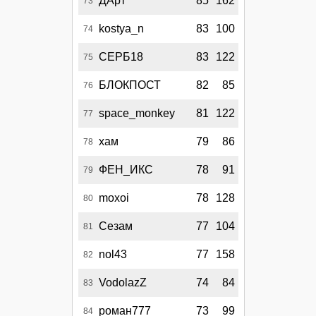
ДАрт
85
162
73
kostya_n
83
100
74
СЕРБ18
83
122
75
БЛОКПОСТ
82
85
76
space_monkey
81
122
77
хам
79
86
78
ФЕН_ИКС
78
91
79
moxoi
78
128
80
Сезам
77
104
81
nol43
77
158
82
VodolazZ
74
84
83
роман777
73
99
84