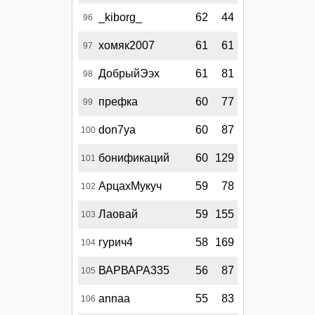
_kiborg_
62
44
96
хомяк2007
61
61
97
ДобрыйЭэх
61
81
98
префка
60
77
99
don7ya
60
87
100
бонификаций
60
129
101
АрцахМукуч
59
78
102
Лаовай
59
155
103
гурич4
58
169
104
ВАРВАРА335
56
87
105
annaa
55
83
106