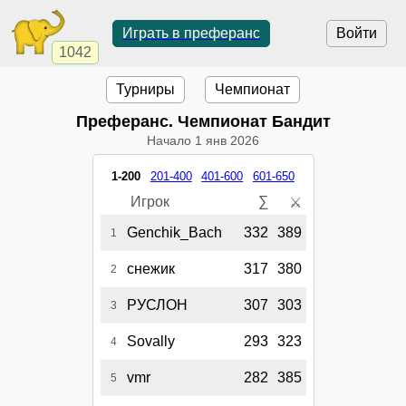
Играть в преферанс
Войти
1042
Турниры
Чемпионат
Преферанс. Чемпионат Бандит
Начало
1 янв 2026
1-200
201-400
401-600
601-650
Игрок
∑
⚔
Genchik_Bach
332
389
1
снежик
317
380
2
РУСЛОН
307
303
3
Sovally
293
323
4
vmr
282
385
5