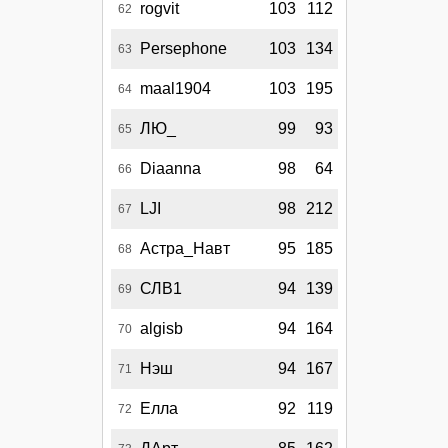
rogvit
103
112
62
Persephone
103
134
63
maal1904
103
195
64
ЛЮ_
99
93
65
Diaanna
98
64
66
LJI
98
212
67
Астра_Навт
95
185
68
СЛВ1
94
139
69
algisb
94
164
70
Нэш
94
167
71
Елла
92
119
72