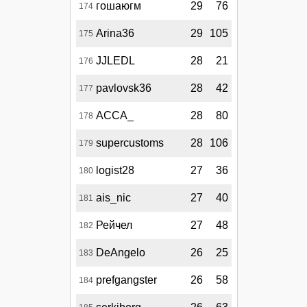
гошаюгм
29
76
174
Arina36
29
105
175
JJLEDL
28
21
176
pavlovsk36
28
42
177
АССА_
28
80
178
supercustoms
28
106
179
logist28
27
36
180
ais_nic
27
40
181
Рейчел
27
48
182
DeAngelo
26
25
183
prefgangster
26
58
184